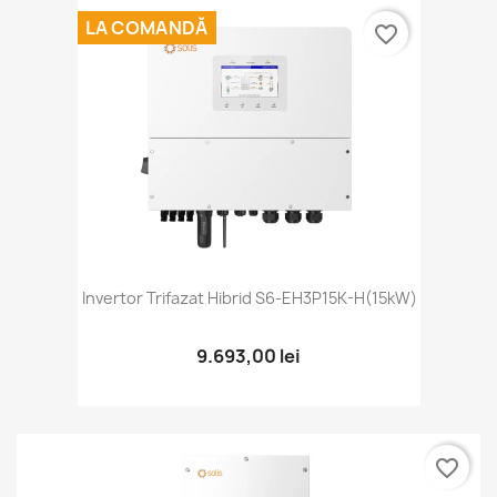
LA COMANDĂ
favorite_border
Invertor Trifazat Hibrid S6-EH3P15K-H(15kW)
9.693,00 lei
favorite_border