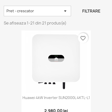

FILTRARE
Pret - crescator
Se afiseaza 1-21 din 21 produs(e)
favorite_border
Huawei 4kW Inverter SUN2000L 4KTL-L1
2.980,00 lei