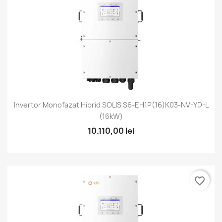
Invertor Monofazat Hibrid SOLIS S6-EH1P(16)K03-NV-YD-L
(16kW)
10.110,00 lei
favorite_border