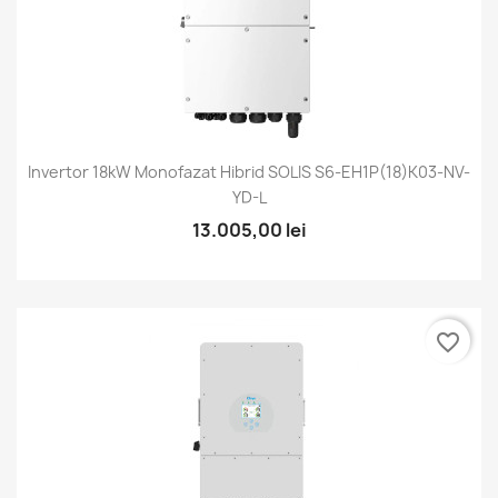
Invertor 18kW Monofazat Hibrid SOLIS S6-EH1P(18)K03-NV-
YD-L
13.005,00 lei
favorite_border