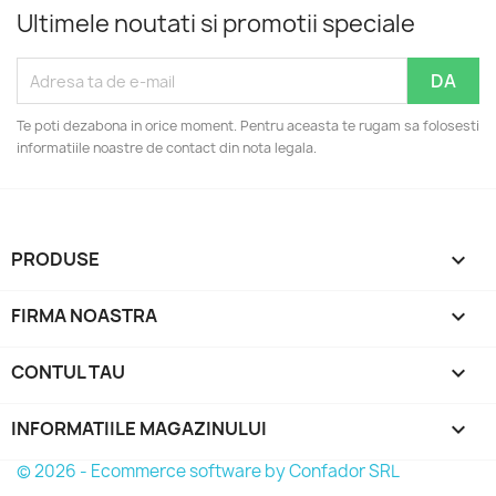
Ultimele noutati si promotii speciale
Te poti dezabona in orice moment. Pentru aceasta te rugam sa folosesti
informatiile noastre de contact din nota legala.
PRODUSE

FIRMA NOASTRA

CONTUL TAU

INFORMATIILE MAGAZINULUI
keyboard_arrow_down
© 2026 - Ecommerce software by Confador SRL