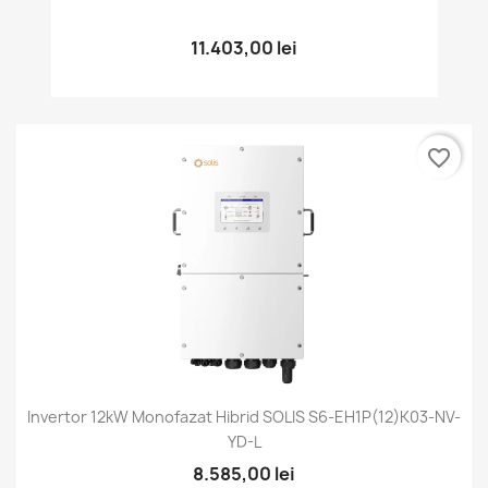
11.403,00 lei
favorite_border
Invertor 12kW Monofazat Hibrid SOLIS S6-EH1P(12)K03-NV-
YD-L
8.585,00 lei