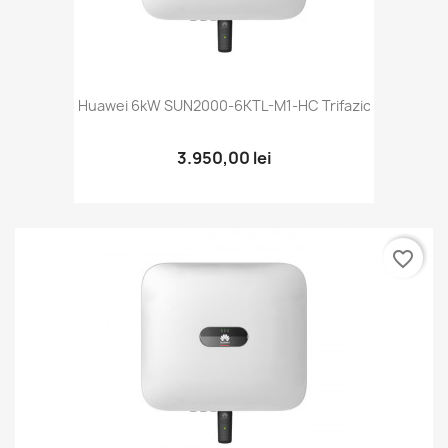
Huawei 6kW SUN2000-6KTL-M1-HC Trifazic
3.950,00 lei
favorite_border