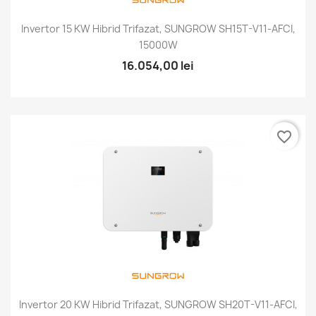
Invertor 15 KW Hibrid Trifazat, SUNGROW SH15T-V11-AFCI,
15000W
16.054,00 lei
favorite_border
Invertor 20 KW Hibrid Trifazat, SUNGROW SH20T-V11-AFCI,