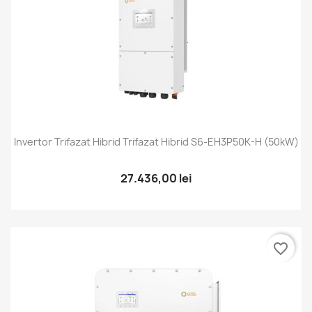
Invertor Trifazat Hibrid Trifazat Hibrid S6-EH3P50K-H (50kW)
27.436,00 lei
favorite_border