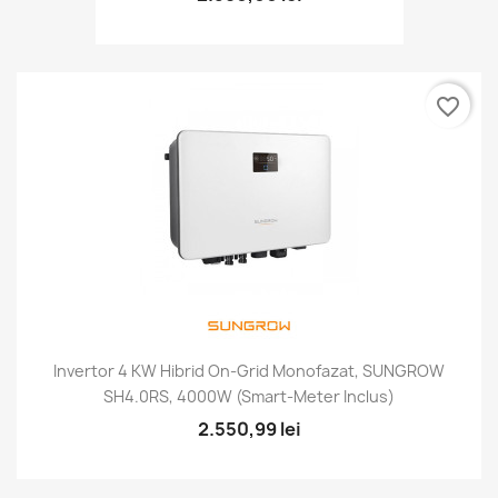
favorite_border
Invertor 4 KW Hibrid On-Grid Monofazat, SUNGROW
SH4.0RS, 4000W (smart-Meter Inclus)
2.550,99 lei