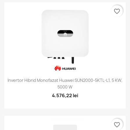
favorite_border
Invertor Hibrid Monofazat Huawei SUN2000-5KTL-L1, 5 KW,
5000 W
4.576,22 lei
favorite_border