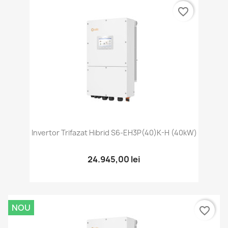
favorite_border
Invertor Trifazat Hibrid S6-EH3P(40)K-H (40kW)
24.945,00 lei
NOU
favorite_border