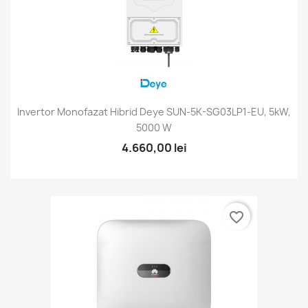
Invertor Monofazat Hibrid Deye SUN-5K-SG03LP1-EU, 5kW,
5000 W
4.660,00 lei
favorite_border