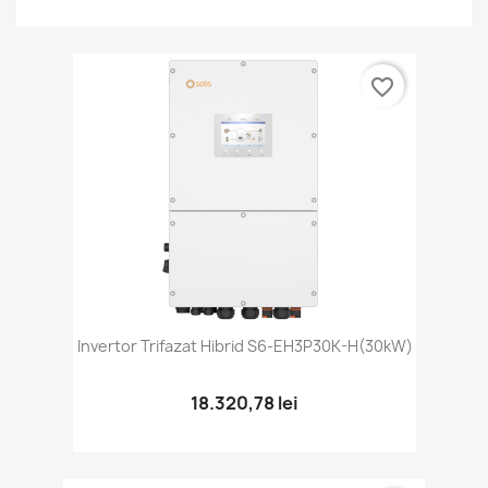
favorite_border
Invertor Trifazat Hibrid S6-EH3P30K-H(30kW)
18.320,78 lei