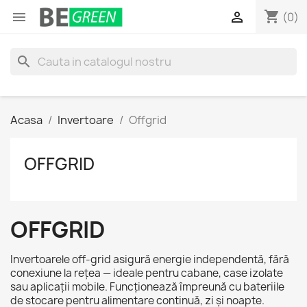
shopping_cart


(0)
search
Acasa
Invertoare
Offgrid
OFFGRID
OFFGRID
Invertoarele off-grid asigură energie independentă, fără
conexiune la rețea — ideale pentru cabane, case izolate
sau aplicații mobile. Funcționează împreună cu bateriile
de stocare pentru alimentare continuă, zi și noapte.