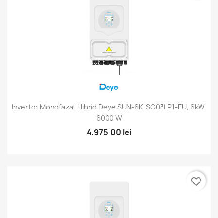
Invertor Monofazat Hibrid Deye SUN-6K-SG03LP1-EU, 6kW,
6000 W
4.975,00 lei
favorite_border