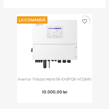
LA COMANDĂ
favorite_border
Invertor Trifazat Hibrid S6-EH3P12K-H(12kW)
10.000,00 lei