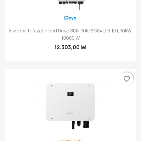
Invertor Trifazat Hibrid Deye SUN-10K-SG04LP3-EU, 10kW,
10000 W
12.303,00 lei
favorite_border