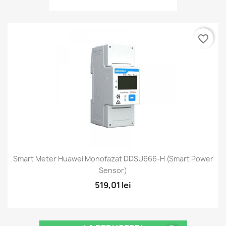
favorite_border
Smart Meter Huawei Monofazat DDSU666-H (Smart Power
Sensor)
519,01 lei