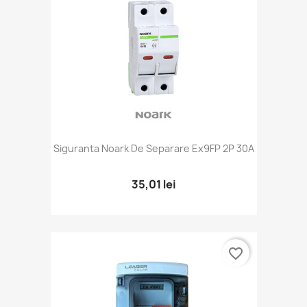
Siguranta Noark De Separare Ex9FP 2P 30A
35,01 lei
favorite_border