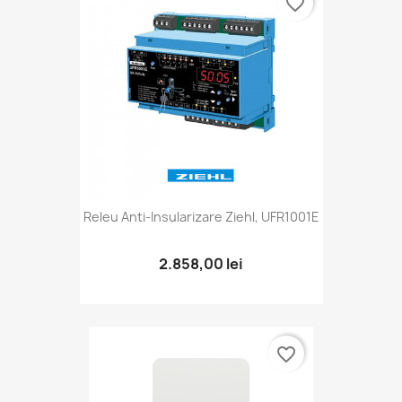
favorite_border
Releu Anti-Insularizare Ziehl, UFR1001E
2.858,00 lei
favorite_border