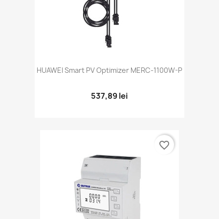
HUAWEI Smart PV Optimizer MERC-1100W-P
537,89 lei
favorite_border