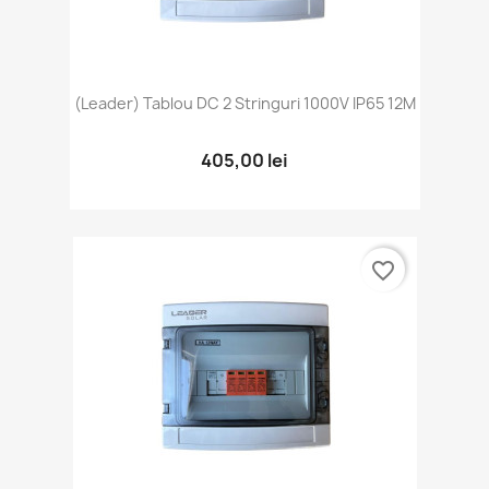
(Leader) Tablou DC 2 Stringuri 1000V IP65 12M
405,00 lei
favorite_border