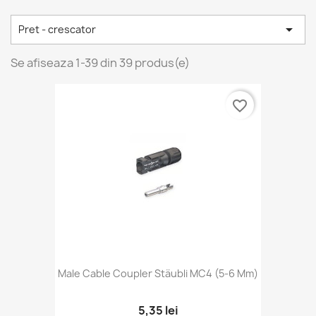

Pret - crescator
Se afiseaza 1-39 din 39 produs(e)
favorite_border
Male Cable Coupler Stäubli MC4 (5-6 Mm)
5,35 lei