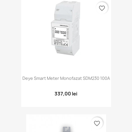
favorite_border
Deye Smart Meter Monofazat SDM230 100A
337,00 lei
favorite_border