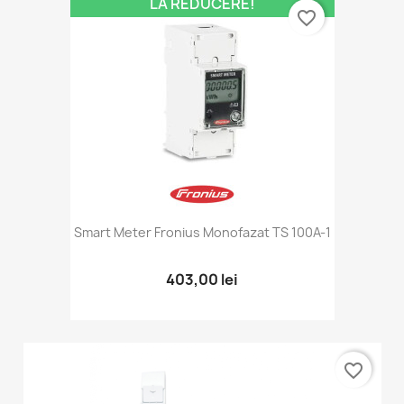
LA REDUCERE!
favorite_border
Smart Meter Fronius Monofazat TS 100A-1
403,00 lei
favorite_border