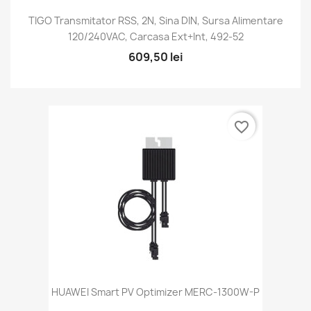
TIGO Transmitator RSS, 2N, Sina DIN, Sursa Alimentare
120/240VAC, Carcasa Ext+int, 492-52
609,50 lei
favorite_border
HUAWEI Smart PV Optimizer MERC-1300W-P