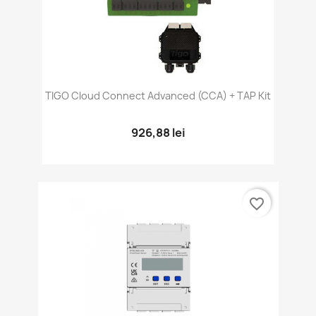
TIGO Cloud Connect Advanced (CCA) + TAP Kit
926,88 lei
favorite_border