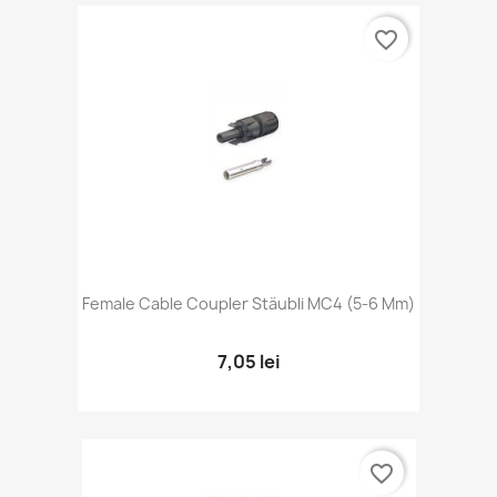
favorite_border
Female Cable Coupler Stäubli MC4 (5-6 Mm)
7,05 lei
favorite_border