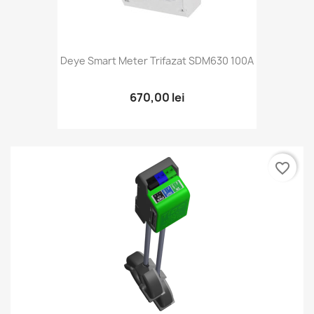
Deye Smart Meter Trifazat SDM630 100A
670,00 lei
favorite_border