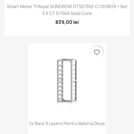
Smart Meter Trifazat SUNGROW DTSD1352-C/10(80)A + Set
3 X CT 5/150A Solid Core
839,00 lei
favorite_border
LV Rack 9 Layers Pentru Bateria Deye