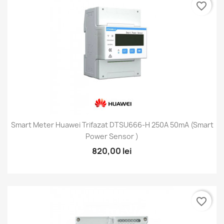
favorite_border
Smart Meter Huawei Trifazat DTSU666-H 250A 50mA (Smart
Power Sensor )
820,00 lei
favorite_border