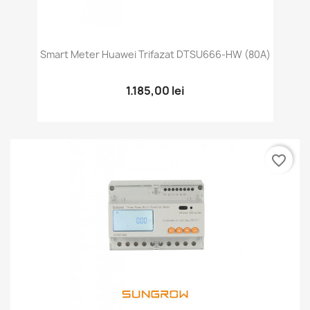
Smart Meter Huawei Trifazat DTSU666-HW (80A)
1.185,00 lei
favorite_border