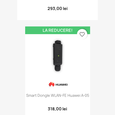
293,00 lei
LA REDUCERE!
favorite_border
Smart Dongle WLAN-FE Huawei A-05
318,00 lei