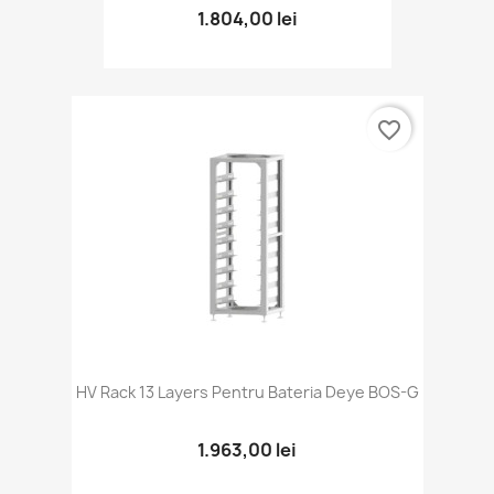
1.804,00 lei
favorite_border
HV Rack 13 Layers Pentru Bateria Deye BOS-G
1.963,00 lei