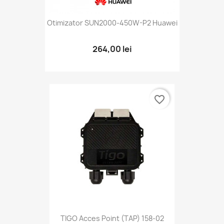
Otimizator SUN2000-450W-P2 Huawei
264,00 lei
favorite_border
TIGO Acces Point (TAP) 158-02