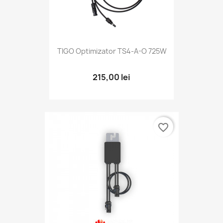
TIGO Optimizator TS4-A-O 725W
215,00 lei
favorite_border