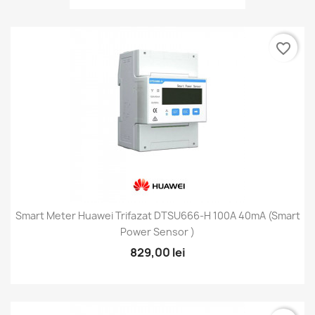
favorite_border
Smart Meter Huawei Trifazat DTSU666-H 100A 40mA (Smart
Power Sensor )
829,00 lei