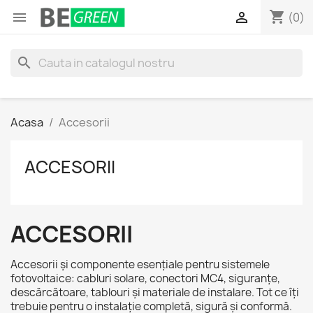
shopping_cart


(0)
search
Acasa
Accesorii
ACCESORII
ACCESORII
Accesorii și componente esențiale pentru sistemele
fotovoltaice: cabluri solare, conectori MC4, siguranțe,
descărcătoare, tablouri și materiale de instalare. Tot ce îți
trebuie pentru o instalație completă, sigură și conformă.