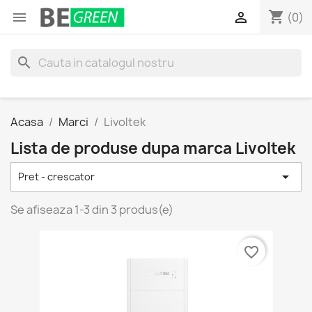
shopping_cart


(0)
search
Acasa
Marci
Livoltek
Lista de produse dupa marca Livoltek

Pret - crescator
Se afiseaza 1-3 din 3 produs(e)
favorite_border