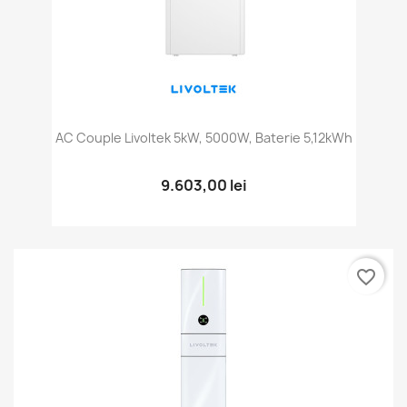
AC Couple Livoltek 5kW, 5000W, Baterie 5,12kWh
9.603,00 lei
favorite_border