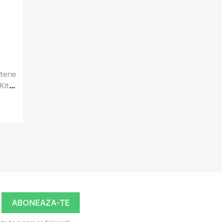
terie
a
Kit