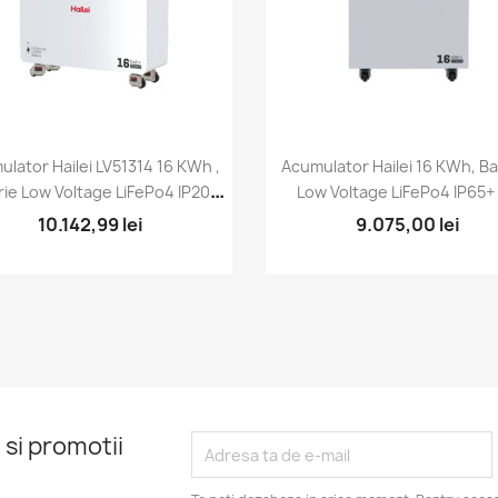
lator Hailei LV51314 16 KWh ,
Acumulator Hailei 16 KWh, Ba
Vizualizare rapida
Vizualizare rapid


rie Low Voltage LiFePo4 IP20+
Low Voltage LiFePo4 IP65+ 
Kit Cabluri + Încălzire
Cabluri + Încălzire
10.142,99 lei
9.075,00 lei
 si promotii