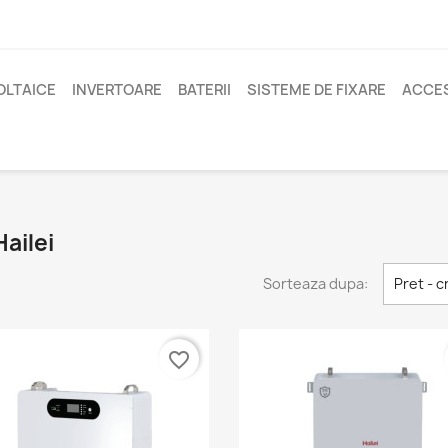
OLTAICE
INVERTOARE
BATERII
SISTEME DE FIXARE
ACCES
ailei
Sorteaza dupa:
Pret - 
favorite_border