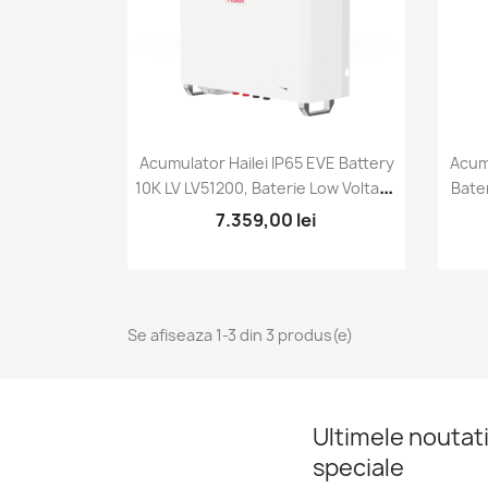
Acumulator Hailei IP65 EVE Battery
Acumu
Vizualizare rapida

10K LV LV51200, Baterie Low Voltage
Bate
LiFePo4 + Sistem Incalzire
7.359,00 lei
Se afiseaza 1-3 din 3 produs(e)
Ultimele noutati
speciale