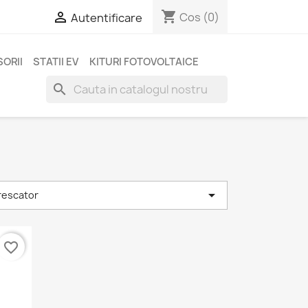
shopping_cart

Cos
(0)
Autentificare
ORII
STATII EV
KITURI FOTOVOLTAICE
search

crescator
favorite_border