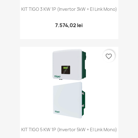
KIT TIGO 3 KW 1P (Invertor 3kW + EI Link Mono)
7.574,02 lei
favorite_border
KIT TIGO 5 KW 1P (Invertor 5kW + EI Link Mono)