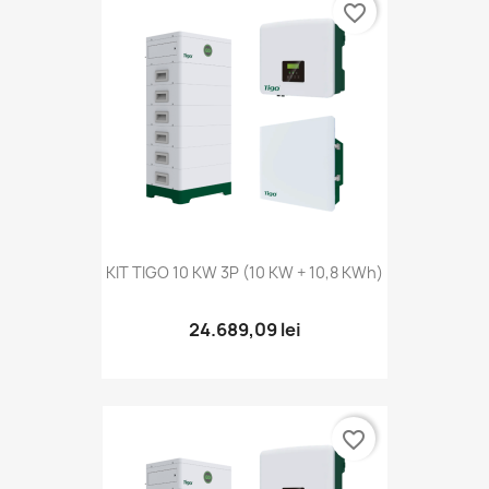
favorite_border
KIT TIGO 10 KW 3P (10 KW + 10,8 KWh)
24.689,09 lei
favorite_border