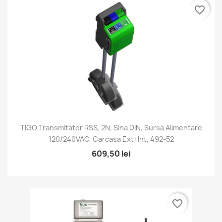
favorite_border
TIGO Transmitator RSS, 2N, Sina DIN, Sursa Alimentare
120/240VAC, Carcasa Ext+int, 492-52
609,50 lei
favorite_border