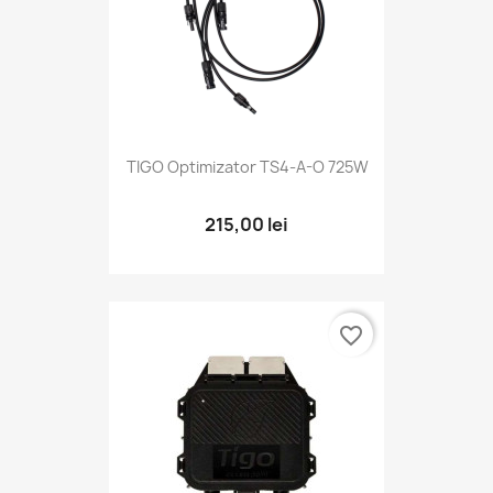
TIGO Optimizator TS4-A-O 725W
215,00 lei
favorite_border