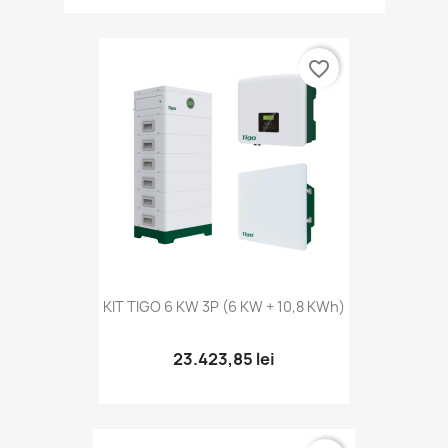
favorite_border
KIT TIGO 6 KW 3P (6 KW + 10,8 KWh)
23.423,85 lei