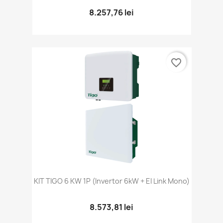
8.257,76 lei
favorite_border
KIT TIGO 6 KW 1P (Invertor 6kW + EI Link Mono)
8.573,81 lei