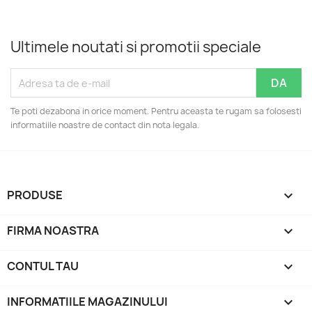
Ultimele noutati si promotii speciale
Te poti dezabona in orice moment. Pentru aceasta te rugam sa folosesti
informatiile noastre de contact din nota legala.
PRODUSE

FIRMA NOASTRA

CONTUL TAU

INFORMATIILE MAGAZINULUI
keyboard_arrow_down