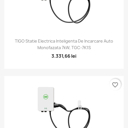
TIGO Statie Electrica Inteligenta De Incarcare Auto
Monofazata 7kW, TGC-7K1S
3.331,66 lei
favorite_border