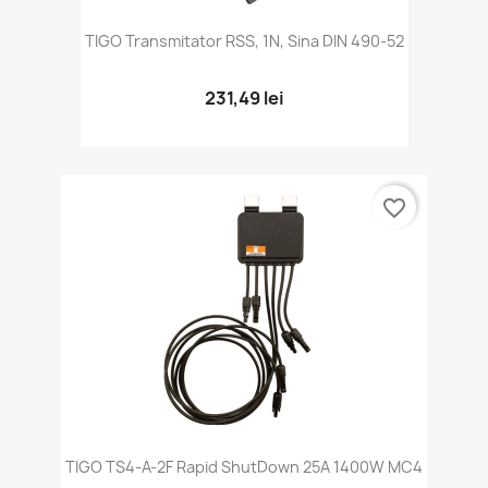
TIGO Transmitator RSS, 1N, Sina DIN 490-52
231,49 lei
favorite_border
TIGO TS4-A-2F Rapid ShutDown 25A 1400W MC4