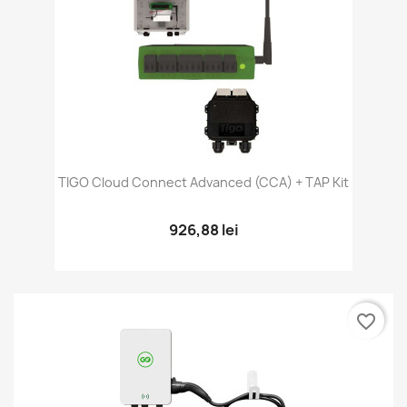
TIGO Cloud Connect Advanced (CCA) + TAP Kit
926,88 lei
favorite_border