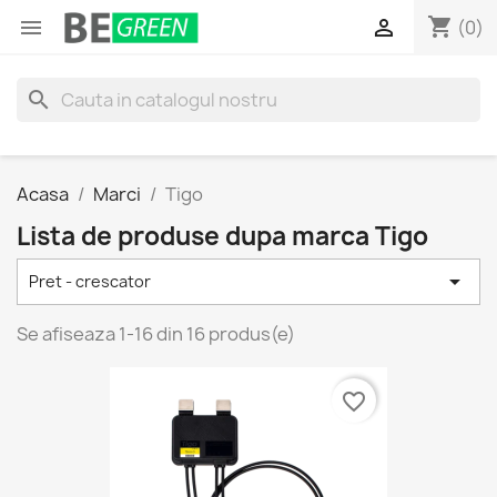
shopping_cart


(0)
search
Acasa
Marci
Tigo
Lista de produse dupa marca Tigo

Pret - crescator
Se afiseaza 1-16 din 16 produs(e)
favorite_border