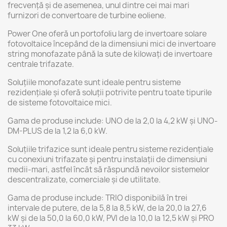
frecvenţă şi de asemenea, unul dintre cei mai mari
furnizori de convertoare de turbine eoliene.
Power One oferă un portofoliu larg de invertoare solare
fotovoltaice începând de la dimensiuni mici de invertoare
string monofazate până la sute de kilowați de invertoare
centrale trifazate.
Soluțiile monofazate sunt ideale pentru sisteme
rezidențiale și oferă soluții potrivite pentru toate tipurile
de sisteme fotovoltaice mici.
Gama de produse include: UNO de la 2,0 la 4,2 kW și UNO-
DM-PLUS de la 1,2 la 6,0 kW.
Soluțiile trifazice sunt ideale pentru sisteme rezidențiale
cu conexiuni trifazate și pentru instalații de dimensiuni
medii-mari, astfel încât să răspundă nevoilor sistemelor
descentralizate, comerciale și de utilitate.
Gama de produse include: TRIO disponibilă în trei
intervale de putere, de la 5,8 la 8,5 kW, de la 20,0 la 27,6
kW și de la 50,0 la 60,0 kW, PVI de la 10,0 la 12,5 kW și PRO