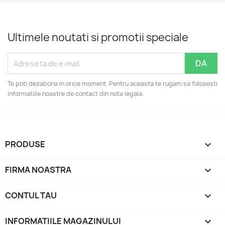
Ultimele noutati si promotii speciale
Te poti dezabona in orice moment. Pentru aceasta te rugam sa folosesti
informatiile noastre de contact din nota legala.
PRODUSE

FIRMA NOASTRA

CONTUL TAU

INFORMATIILE MAGAZINULUI
keyboard_arrow_down