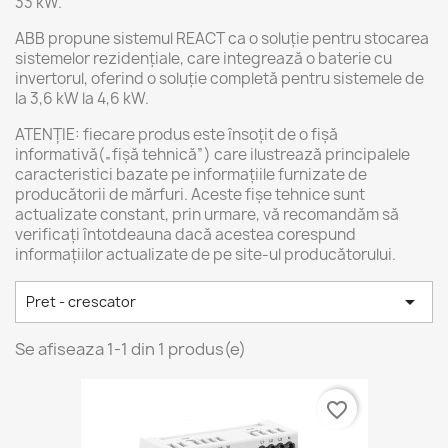
33 kW.
ABB propune sistemul REACT ca o soluție pentru stocarea
sistemelor rezidențiale, care integrează o baterie cu
invertorul, oferind o soluție completă pentru sistemele de
la 3,6 kW la 4,6 kW.
ATENȚIE: fiecare produs este însoțit de o fișă
informativă(„fișă tehnică”) care ilustrează principalele
caracteristici bazate pe informațiile furnizate de
producătorii de mărfuri. Aceste fișe tehnice sunt
actualizate constant, prin urmare, vă recomandăm să
verificați întotdeauna dacă acestea corespund
informațiilor actualizate de pe site-ul producătorului.

Pret - crescator
Se afiseaza 1-1 din 1 produs(e)
favorite_border