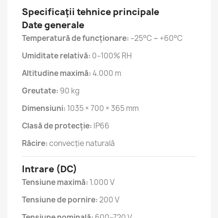
Specificații tehnice principale
Date generale
Temperatură de funcționare:
–25°C ~ +60°C
Umiditate relativă:
0–100% RH
Altitudine maximă:
4.000 m
Greutate:
90 kg
Dimensiuni:
1035 × 700 × 365 mm
Clasă de protecție:
IP66
Răcire:
convecție naturală
Intrare (DC)
Tensiune maximă:
1.000 V
Tensiune de pornire:
200 V
Tensiune nominală:
600–720 V