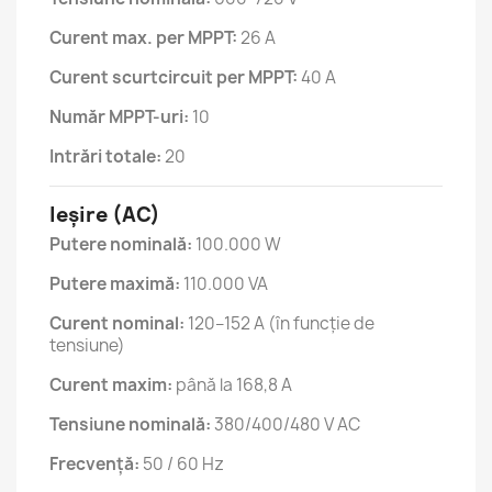
Curent max. per MPPT:
26 A
Curent scurtcircuit per MPPT:
40 A
Număr MPPT-uri:
10
Intrări totale:
20
Ieșire (AC)
Putere nominală:
100.000 W
Putere maximă:
110.000 VA
Curent nominal:
120–152 A (în funcție de
tensiune)
Curent maxim:
până la 168,8 A
Tensiune nominală:
380/400/480 V AC
Frecvență:
50 / 60 Hz