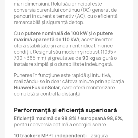
mari dimensiuni. Rolul său principal este
conversia curentului continuu (DC) generat de
panouri în curent alternativ (AC), cu o eficiență
remarcabilă și siguranță de top.
Cu o
putere nominală de 100 kW
și o
putere
maximă aparentă de 110 kVA
, acest invertor
oferă stabilitate și randament ridicat în orice
condiții. Designul său modern și robust (1035 ×
700 × 365 mm) și greutatea de
90 kg
asigură o
instalare simplă și o durabilitate îndelungată.
Punerea în funcțiune este rapidă și intuitivă,
realizându-se în doar câteva minute prin aplicația
Huawei FusionSolar
, care oferă monitorizare
completă și control la distanță.
Performanță și eficiență superioară
Eficiență maximă de 98,8% / europeană 98,6%
,
pentru conversia optimă a energiei solare.
10 trackere MPPT independenți
– asigură