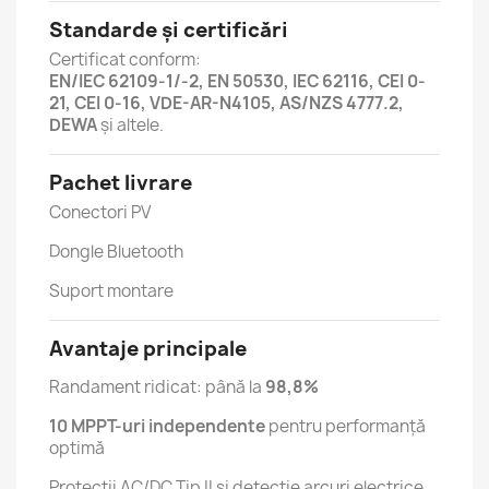
Standarde și certificări
Certificat conform:
EN/IEC 62109-1/-2, EN 50530, IEC 62116, CEI 0-
21, CEI 0-16, VDE-AR-N4105, AS/NZS 4777.2,
DEWA
și altele.
Pachet livrare
Conectori PV
Dongle Bluetooth
Suport montare
Avantaje principale
Randament ridicat: până la
98,8%
10 MPPT-uri independente
pentru performanță
optimă
Protecții AC/DC Tip II și detecție arcuri electrice