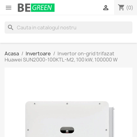
shopping_cart


(0)
search
Acasa
Invertoare
Invertor on-grid trifazat
Huawei SUN2000-100KTL-M2, 100 kW, 100000 W