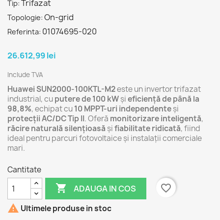
Trifazat
Tip:
On-grid
Topologie:
01074695-020
Referinta:
26.612,99 lei
Include TVA
Huawei SUN2000-100KTL-M2
este un invertor trifazat
industrial, cu
putere de 100 kW
și
eficiență de până la
98,8%
, echipat cu
10 MPPT-uri independente
și
protecții AC/DC Tip II
. Oferă
monitorizare inteligentă
,
răcire naturală silențioasă
și
fiabilitate ridicată
, fiind
ideal pentru parcuri fotovoltaice și instalații comerciale
mari.
Cantitate

favorite_border
ADAUGA IN COS

Ultimele produse in stoc