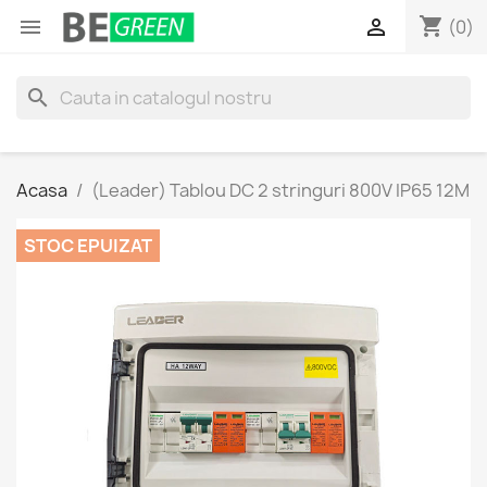
shopping_cart


(0)
search
Acasa
(Leader) Tablou DC 2 stringuri 800V IP65 12M
STOC EPUIZAT