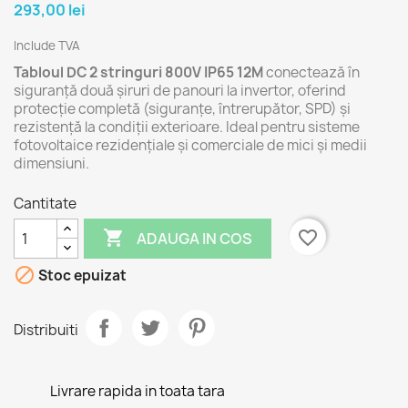
293,00 lei
Include TVA
Tabloul DC 2 stringuri 800V IP65 12M
conectează în
siguranță două șiruri de panouri la invertor, oferind
protecție completă (siguranțe, întrerupător, SPD) și
rezistență la condiții exterioare. Ideal pentru sisteme
fotovoltaice rezidențiale și comerciale de mici și medii
dimensiuni.
Cantitate

favorite_border
ADAUGA IN COS

Stoc epuizat
Distribuiti
Livrare rapida in toata tara