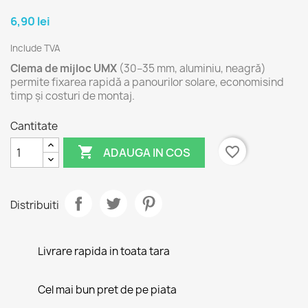
6,90 lei
Include TVA
Clema de mijloc UMX
(30–35 mm, aluminiu, neagră)
permite fixarea rapidă a panourilor solare, economisind
timp și costuri de montaj.
Cantitate

favorite_border
ADAUGA IN COS
Distribuiti
Livrare rapida in toata tara
Cel mai bun pret de pe piata