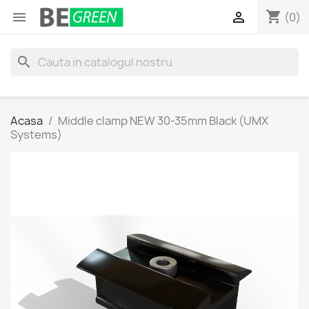
shopping_cart


(0)
search
Acasa
Middle clamp NEW 30-35mm Black (UMX
Systems)