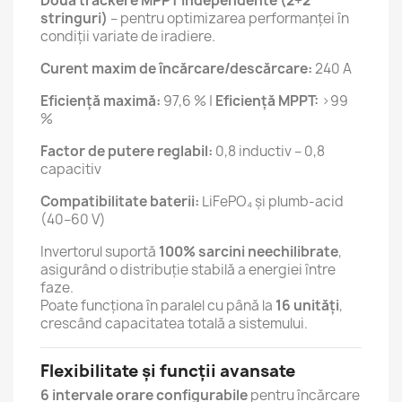
Două trackere MPPT independente (2+2
stringuri)
– pentru optimizarea performanței în
condiții variate de iradiere.
Curent maxim de încărcare/descărcare:
240 A
Eficiență maximă:
97,6 % |
Eficiență MPPT:
>99
%
Factor de putere reglabil:
0,8 inductiv – 0,8
capacitiv
Compatibilitate baterii:
LiFePO₄ și plumb-acid
(40–60 V)
Invertorul suportă
100% sarcini neechilibrate
,
asigurând o distribuție stabilă a energiei între
faze.
Poate funcționa în paralel cu până la
16 unități
,
crescând capacitatea totală a sistemului.
Flexibilitate și funcții avansate
6 intervale orare configurabile
pentru încărcare