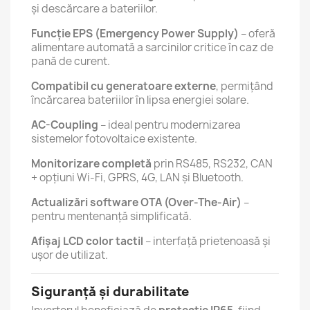
și descărcare a bateriilor.
Funcție EPS (Emergency Power Supply)
– oferă
alimentare automată a sarcinilor critice în caz de
pană de curent.
Compatibil cu generatoare externe
, permițând
încărcarea bateriilor în lipsa energiei solare.
AC-Coupling
– ideal pentru modernizarea
sistemelor fotovoltaice existente.
Monitorizare completă
prin RS485, RS232, CAN
+ opțiuni Wi-Fi, GPRS, 4G, LAN și Bluetooth.
Actualizări software OTA (Over-The-Air)
–
pentru mentenanță simplificată.
Afișaj LCD color tactil
– interfață prietenoasă și
ușor de utilizat.
Siguranță și durabilitate