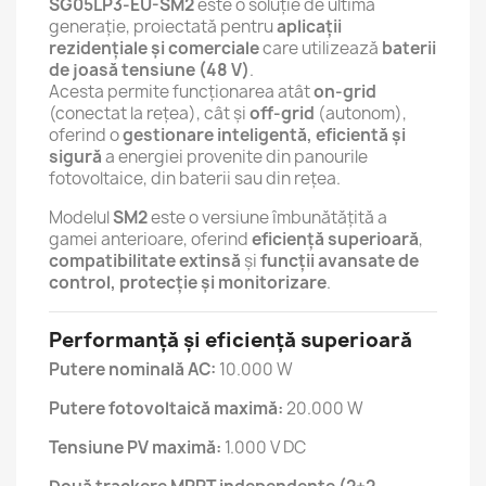
SG05LP3-EU-SM2
este o soluție de ultimă
generație, proiectată pentru
aplicații
rezidențiale și comerciale
care utilizează
baterii
de joasă tensiune (48 V)
.
Acesta permite funcționarea atât
on-grid
(conectat la rețea), cât și
off-grid
(autonom),
oferind o
gestionare inteligentă, eficientă și
sigură
a energiei provenite din panourile
fotovoltaice, din baterii sau din rețea.
Modelul
SM2
este o versiune îmbunătățită a
gamei anterioare, oferind
eficiență superioară
,
compatibilitate extinsă
și
funcții avansate de
control, protecție și monitorizare
.
Performanță și eficiență superioară
Putere nominală AC:
10.000 W
Putere fotovoltaică maximă:
20.000 W
Tensiune PV maximă:
1.000 V DC