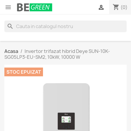
shopping_cart


(0)
search
Acasa
Invertor trifazat hibrid Deye SUN-10K-
SG05LP3-EU-SM2, 10kW, 10000 W
STOC EPUIZAT