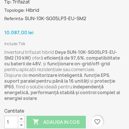
Trifazat
Tip:
Hibrid
Topologie:
SUN-10K-SG05LP3-EU-SM2
Referinta:
10.087,00 lei
Include TVA
Invertorul trifazat hibrid
Deye SUN-10K-SG05LP3-EU-
SM2 (10 kW)
oferă
eficiență de 97,6%
,
compatibilitate
cu baterii de 48V
, și
funcționare on-grid/off-grid
pentru aplicații rezidențiale sau comerciale.
Dispune de
monitorizare inteligentă
,
funcție EPS
,
suport paralel pentru până la 16 unități
și
protecție
IP65
, fiind o soluție ideală pentru
independență
energetică, performanță stabilă și control complet al
energiei solare
.
Cantitate

favorite_border
ADAUGA IN COS