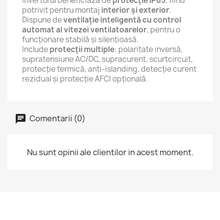
Invertorul beneficiază de
protecție IP65
, fiind
potrivit pentru montaj
interior și exterior
.
Dispune de
ventilație inteligentă cu control
automat al vitezei ventilatoarelor
, pentru o
funcționare stabilă și silențioasă.
Include
protecții multiple
: polaritate inversă,
supratensiune AC/DC, supracurent, scurtcircuit,
protecție termică, anti-islanding, detecție curent
rezidual și protecție AFCI opțională.
Comentarii (0)
Nu sunt opinii ale clientilor in acest moment.