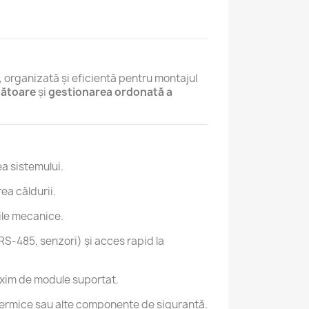
, organizată și eficientă pentru montajul
zătoare
și
gestionarea ordonată a
a sistemului.
rea căldurii.
ile mecanice.
RS-485, senzori) și acces rapid la
axim de module suportat.
 termice sau alte componente de siguranță.