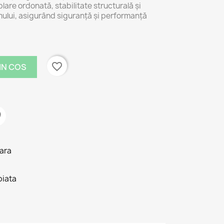
blare ordonată, stabilitate structurală și
emului, asigurând siguranță și performanță
favorite_border
IN COS
tara
piata