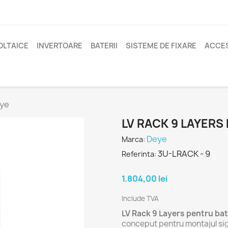
OLTAICE
INVERTOARE
BATERII
SISTEME DE FIXARE
ACCES
eye
LV RACK 9 LAYERS
Deye
Marca:
3U-LRACK - 9
Referinta:
1.804,00 lei
Include TVA
LV Rack 9 Layers pentru ba
conceput pentru montajul sigu