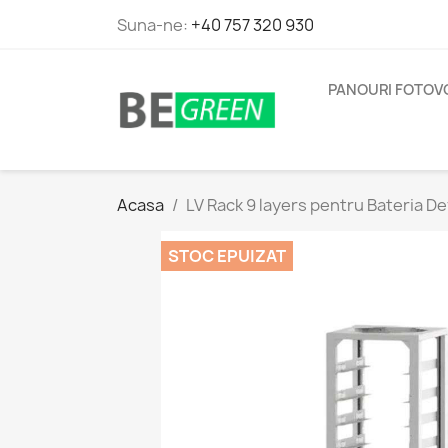
Suna-ne:
+40 757 320 930
PANOURI FOTOV
Acasa
LV Rack 9 layers pentru Bateria D
STOC EPUIZAT