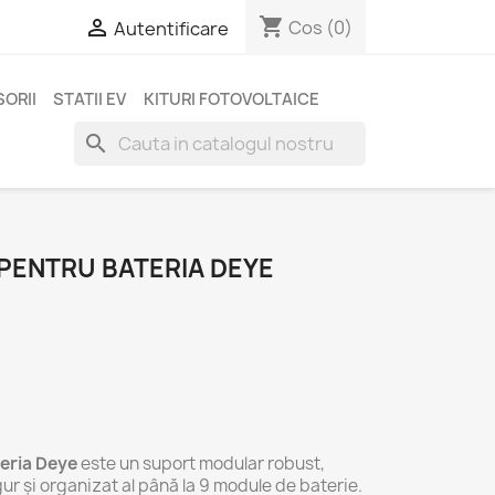
shopping_cart

Cos
(0)
Autentificare
ORII
STATII EV
KITURI FOTOVOLTAICE
search
 PENTRU BATERIA DEYE
teria Deye
este un suport modular robust,
r și organizat al până la 9 module de baterie.