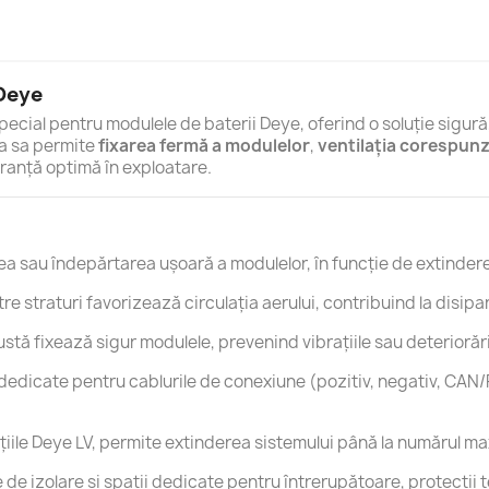
 Deye
pecial pentru modulele de baterii Deye, oferind o soluție sigură
ra sa permite
fixarea fermă a modulelor
,
ventilația corespun
ranță optimă în exploatare.
 sau îndepărtarea ușoară a modulelor, în funcție de extindere
tre straturi favorizează circulația aerului, contribuind la disipa
stă fixează sigur modulele, prevenind vibrațiile sau deteriorăr
dedicate pentru cablurile de conexiune (pozitiv, negativ, CAN/
uțiile Deye LV, permite extinderea sistemului până la numărul m
 de izolare și spații dedicate pentru întrerupătoare, protecții