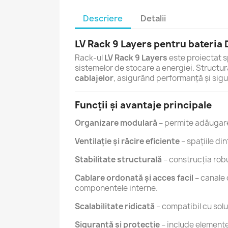
Descriere
Detalii
LV Rack 9 Layers pentru bateria
Rack-ul
LV Rack 9 Layers
este proiectat s
sistemelor de stocare a energiei. Structu
cablajelor
, asigurând performanță și sigu
Funcții și avantaje principale
Organizare modulară
– permite adăugarea
Ventilație și răcire eficiente
– spațiile din
Stabilitate structurală
– construcția robu
Cablare ordonată și acces facil
– canale 
componentele interne.
Scalabilitate ridicată
– compatibil cu sol
Siguranță și protecție
– include elemente