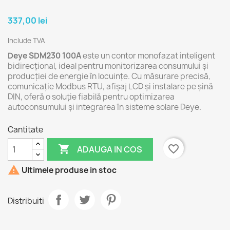
337,00 lei
Include TVA
Deye SDM230 100A
este un contor monofazat inteligent
bidirecțional, ideal pentru monitorizarea consumului și
producției de energie în locuințe. Cu măsurare precisă,
comunicație Modbus RTU, afișaj LCD și instalare pe șină
DIN, oferă o soluție fiabilă pentru optimizarea
autoconsumului și integrarea în sisteme solare Deye.
Cantitate

favorite_border
ADAUGA IN COS

Ultimele produse in stoc
Distribuiti