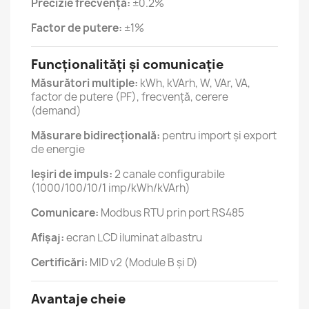
Precizie frecvență:
±0.2%
Factor de putere:
±1%
Funcționalități și comunicație
Măsurători multiple:
kWh, kVArh, W, VAr, VA,
factor de putere (PF), frecvență, cerere
(demand)
Măsurare bidirecțională:
pentru import și export
de energie
Ieșiri de impuls:
2 canale configurabile
(1000/100/10/1 imp/kWh/kVArh)
Comunicare:
Modbus RTU prin port RS485
Afișaj:
ecran LCD iluminat albastru
Certificări:
MID v2 (Module B și D)
Avantaje cheie