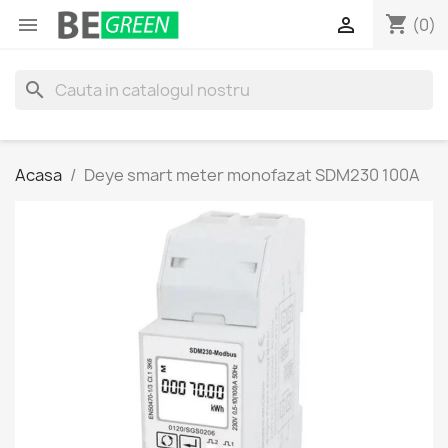
shopping_cart


(0)
search
Acasa
Deye smart meter monofazat SDM230 100A