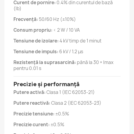
Curent de pornire:
0.4% din curentul de bază
(Ib)
Frecvență:
50/60 Hz (±10%)
Consum propriu:
< 2 W / 10 VA
Tensiune de izolare:
4 kV timp de 1 minut
Tensiune de impuls:
6 kV / 1.2 μs
Rezistență la suprasarcină:
până la 30 × Imax
pentru 0.01 s
Precizie și performanță
Putere activă:
Clasa 1 (IEC 62053-21)
Putere reactivă:
Clasa 2 (IEC 62053-23)
Precizie tensiune:
±0.5%
Precizie curent:
±0.5%