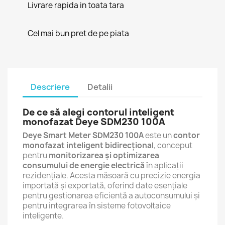
Livrare rapida in toata tara
Cel mai bun pret de pe piata
Descriere
Detalii
De ce să alegi contorul inteligent
monofazat Deye SDM230 100A
Deye Smart Meter SDM230 100A
este un
contor
monofazat inteligent bidirecțional
, conceput
pentru
monitorizarea și optimizarea
consumului de energie electrică
în aplicații
rezidențiale. Acesta măsoară cu precizie energia
importată și exportată, oferind date esențiale
pentru gestionarea eficientă a autoconsumului și
pentru integrarea în sisteme fotovoltaice
inteligente.