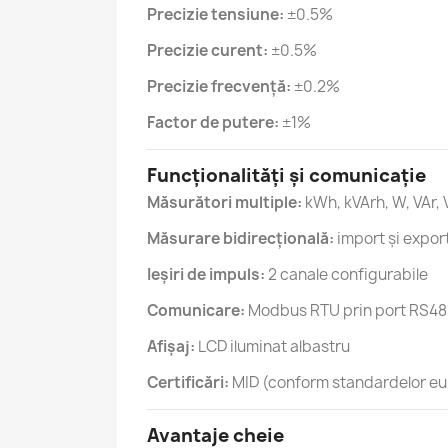
Precizie tensiune:
±0.5%
Precizie curent:
±0.5%
Precizie frecvență:
±0.2%
Factor de putere:
±1%
Funcționalități și comunicație
Măsurători multiple:
kWh, kVArh, W, VAr, 
Măsurare bidirecțională:
import și expor
Ieșiri de impuls:
2 canale configurabile
Comunicare:
Modbus RTU prin port RS48
Afișaj:
LCD iluminat albastru
Certificări:
MID (conform standardelor e
Avantaje cheie