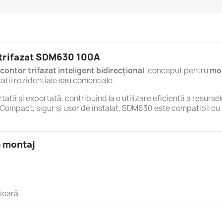
 trifazat SDM630 100A
contor trifazat inteligent bidirecțional
, conceput pentru
mon
cații rezidențiale sau comerciale.
tă și exportată, contribuind la o utilizare eficientă a resursel
 Compact, sigur și ușor de instalat, SDM630 este compatibil cu
e montaj
rioară