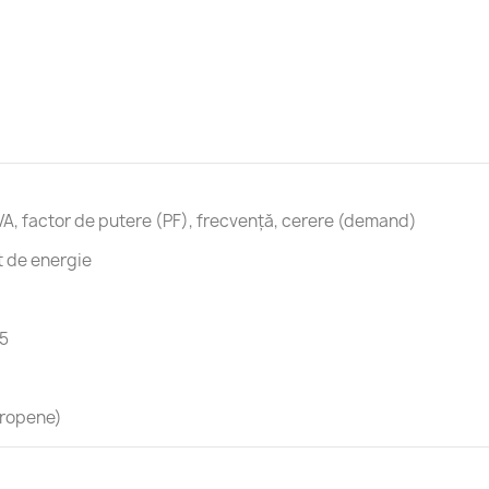
VA, factor de putere (PF), frecvență, cerere (demand)
t de energie
5
uropene)