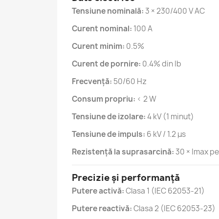
Tensiune nominală:
3 × 230/400 V AC
Curent nominal:
100 A
Curent minim:
0.5%
Curent de pornire:
0.4% din Ib
Frecvență:
50/60 Hz
Consum propriu:
< 2 W
Tensiune de izolare:
4 kV (1 minut)
Tensiune de impuls:
6 kV / 1.2 μs
Rezistență la suprasarcină:
30 × Imax pe
Precizie și performanță
Putere activă:
Clasa 1 (IEC 62053-21)
Putere reactivă:
Clasa 2 (IEC 62053-23)