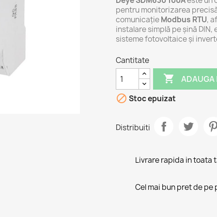
Deye SDM630 100A
este un c
pentru monitorizarea precisă
comunicație
Modbus RTU
, a
instalare simplă pe șină DIN, 
sisteme fotovoltaice și inver
Cantitate

ADAUGA 

Stoc epuizat
Distribuiti
Livrare rapida in toata 
Cel mai bun pret de pe 