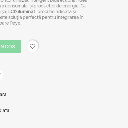
ontor trifazat inteligent bidirecțional, ideal
 a consumului și producției de energie. Cu
fișaj
LCD iluminat
, precizie ridicată și
este soluția perfectă pentru integrarea în
toare Deye.
favorite_border
IN COS
tara
piata