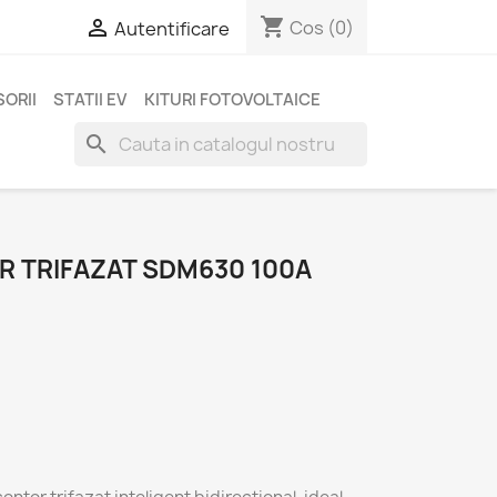
shopping_cart

Cos
(0)
Autentificare
ORII
STATII EV
KITURI FOTOVOLTAICE
search
R TRIFAZAT SDM630 100A