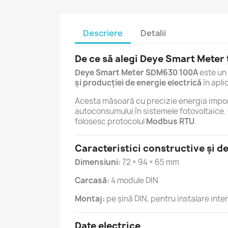
Descriere
Detalii
De ce să alegi Deye Smart Meter
Deye Smart Meter SDM630 100A
este un
și producției de energie electrică
în apli
Acesta măsoară cu precizie energia importa
autoconsumului în sistemele fotovoltaice.
folosesc protocolul
Modbus RTU
.
Caracteristici constructive și d
Dimensiuni:
72 × 94 × 65 mm
Carcasă:
4 module DIN
Montaj:
pe șină DIN, pentru instalare inte
Date electrice