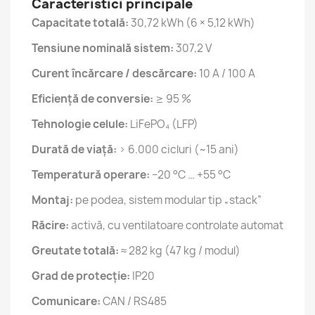
Caracteristici principale
Capacitate totală:
30,72 kWh (6 × 5,12 kWh)
Tensiune nominală sistem:
307,2 V
Curent încărcare / descărcare:
10 A / 100 A
Eficiență de conversie:
≥ 95 %
Tehnologie celule:
LiFePO₄ (LFP)
Durată de viață:
> 6.000 cicluri (~15 ani)
Temperatură operare:
−20 °C … +55 °C
Montaj:
pe podea, sistem modular tip „stack”
Răcire:
activă, cu ventilatoare controlate automat
Greutate totală:
≈ 282 kg (47 kg / modul)
Grad de protecție:
IP20
Comunicare:
CAN / RS485