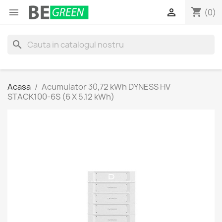
shopping_cart


(0)
search
Acasa
Acumulator 30,72 kWh DYNESS HV
STACK100-6S (6 X 5.12 kWh)