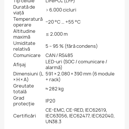
Tip celule
LiFePO₄ (LFP)
Durată de
> 6.000 cicluri
viață
Temperatură
−20 °C … +55 °C
operare
Altitudine
≤ 2.000 m
maximă
Umiditate
5 – 95 % (fără condens)
relativă
Comunicare
CAN / RS485
LED-uri (SOC / comunicare /
Afișaj
alarmă)
Dimensiuni (L
591 × 2.080 × 390 mm (6 module
× H × A)
+ rack)
Greutate
≈ 282 kg
totală
Grad
IP20
protecție
CE-EMC, CE-RED, IEC62619,
Certificări
IEC63056, IEC62477, IEC62040,
UN38.3