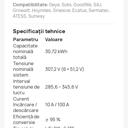
Compatibilitate:
Deye, Solis, GoodWe, SAJ,
Growatt, Hoymiles, Sinexcel, Ecatus, Sermatec,
ATESS, Sunway
Specificații tehnice
Parametru
Valoare
Capacitate
nominală
30,72 kWh
totală
Tensiune
nominală
307,2 V (6 × 51,2 V)
sistem
Interval
tensiune de
285,6 – 345,6 V
lucru
Curent
încărcare /
10 A / 100 A
descărcare
Eficiență de
≥ 95 %
conversie