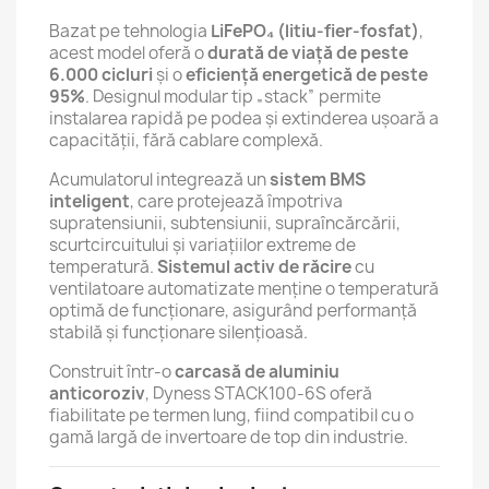
Bazat pe tehnologia
LiFePO₄ (litiu-fier-fosfat)
,
acest model oferă o
durată de viață de peste
6.000 cicluri
și o
eficiență energetică de peste
95%
. Designul modular tip „stack” permite
instalarea rapidă pe podea și extinderea ușoară a
capacității, fără cablare complexă.
Acumulatorul integrează un
sistem BMS
inteligent
, care protejează împotriva
supratensiunii, subtensiunii, supraîncărcării,
scurtcircuitului și variațiilor extreme de
temperatură.
Sistemul activ de răcire
cu
ventilatoare automatizate menține o temperatură
optimă de funcționare, asigurând performanță
stabilă și funcționare silențioasă.
Construit într-o
carcasă de aluminiu
anticoroziv
, Dyness STACK100-6S oferă
fiabilitate pe termen lung, fiind compatibil cu o
gamă largă de invertoare de top din industrie.