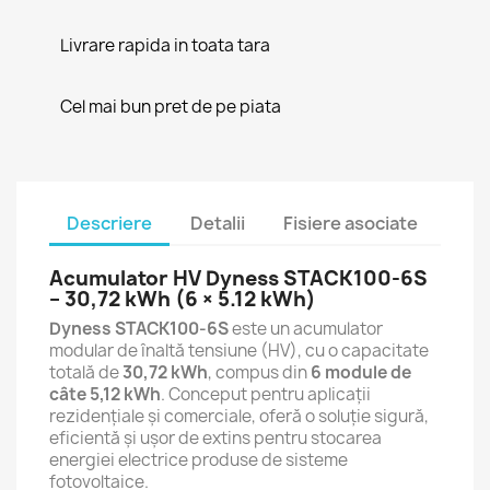
Livrare rapida in toata tara
Cel mai bun pret de pe piata
Descriere
Detalii
Fisiere asociate
Acumulator HV Dyness STACK100-6S
– 30,72 kWh (6 × 5.12 kWh)
Dyness STACK100-6S
este un acumulator
modular de înaltă tensiune (HV), cu o capacitate
totală de
30,72 kWh
, compus din
6 module de
câte 5,12 kWh
. Conceput pentru aplicații
rezidențiale și comerciale, oferă o soluție sigură,
eficientă și ușor de extins pentru stocarea
energiei electrice produse de sisteme
fotovoltaice.