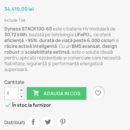
34.410,00 lei
Include TVA
Dyness STACK100-6S
este o baterie HV modulară de
30,72 kWh
, bazată pe tehnologia
LiFePO₄
, ce oferă
eficiență >95%
,
durată de viață peste 6.000 cicluri
și
răcire activă inteligentă
. Cu un
BMS avansat
,
design
robust
și
scalabilitate extinsă
, este o soluție ideală
pentru aplicații rezidențiale și comerciale care necesită
fiabilitate, siguranță și performanță energetică
superioară.
Cantitate

favorite_border
ADAUGA IN COS

În stoc la furnizor
Distribuiti