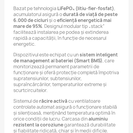
Bazat pe tehnologia
LiFePO₄ (litiu-fier-fosfat)
,
acumulatorul asigură o
durată de viață de peste
6.000 de cicluri
și o
eficiență energetică mai
mare de 95%
. Designul modular tip „stack”
facilitează instalarea pe podea și extinderea
rapidă a capacității, în funcție de necesarul
energetic.
Dispozitivul este echipat cu un
sistem inteligent
de management al bateriei (Smart BMS)
, care
monitorizează permanent parametrii de
funcționare și oferă protecție completă împotriva
supratensiunilor, subtensiunilor,
supraîncărcărilor, temperaturilor extreme și
scurtcircuitelor.
Sistemul de
răcire activă
cu ventilatoare
controlate automat asigură o funcționare stabilă
și silențioasă, menținând temperatura optimă în
orice condiții de lucru. Carcasa din
aluminiu
rezistent la coroziune
garantează durabilitate
și fiabilitate ridicată, chiar și în medii dificile.