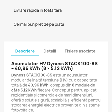
Livrare rapida in toata tara
Cel mai bun pret de pe piata
Descriere
Detalii
Fisiere asociate
Acumulator HV Dyness STACK100-8S
– 40,96 kWh (8 × 5.12 kWh)
Dyness STACK100-8S
este un acumulator
modular de înaltă tensiune (HV) cu o capacitate
totală de
40,96 kWh
, compus din
8 module de
câte 5,12 kWh
fiecare. Conceput pentru aplicații
rezidențiale și comerciale de mari dimensiuni,
oferă o soluție sigură, scalabilă și eficientă pentru
stocarea energiei electrice provenite din sisteme
fotovoltaice.