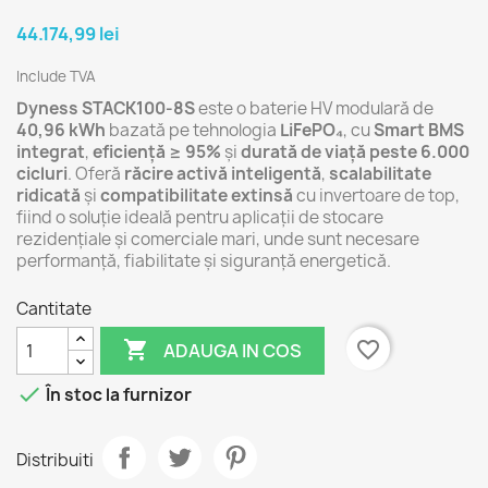
44.174,99 lei
Include TVA
Dyness STACK100-8S
este o baterie HV modulară de
40,96 kWh
bazată pe tehnologia
LiFePO₄
, cu
Smart BMS
integrat
,
eficiență ≥ 95%
și
durată de viață peste 6.000
cicluri
. Oferă
răcire activă inteligentă
,
scalabilitate
ridicată
și
compatibilitate extinsă
cu invertoare de top,
fiind o soluție ideală pentru aplicații de stocare
rezidențiale și comerciale mari, unde sunt necesare
performanță, fiabilitate și siguranță energetică.
Cantitate

favorite_border
ADAUGA IN COS

În stoc la furnizor
Distribuiti