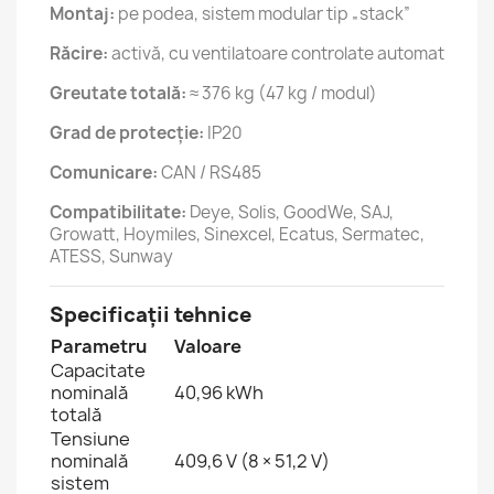
Montaj:
pe podea, sistem modular tip „stack”
Răcire:
activă, cu ventilatoare controlate automat
Greutate totală:
≈ 376 kg (47 kg / modul)
Grad de protecție:
IP20
Comunicare:
CAN / RS485
Compatibilitate:
Deye, Solis, GoodWe, SAJ,
Growatt, Hoymiles, Sinexcel, Ecatus, Sermatec,
ATESS, Sunway
Specificații tehnice
Parametru
Valoare
Capacitate
nominală
40,96 kWh
totală
Tensiune
nominală
409,6 V (8 × 51,2 V)
sistem