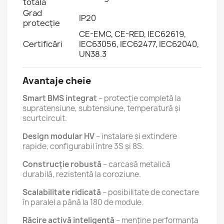
totală
Grad
IP20
protecție
CE-EMC, CE-RED, IEC62619,
Certificări
IEC63056, IEC62477, IEC62040,
UN38.3
Avantaje cheie
Smart BMS integrat
– protecție completă la
supratensiune, subtensiune, temperatură și
scurtcircuit.
Design modular HV
– instalare și extindere
rapide, configurabil între 3S și 8S.
Construcție robustă
– carcasă metalică
durabilă, rezistentă la coroziune.
Scalabilitate ridicată
– posibilitate de conectare
în paralel a până la 180 de module.
Răcire activă inteligentă
– menține performanța