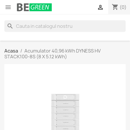
shopping_cart


(0)
search
Acasa
Acumulator 40,96 kWh DYNESS HV
STACK100-8S (8 X 5.12 kWh)