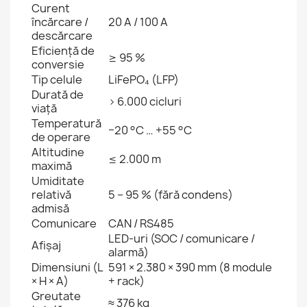
Curent
încărcare /
20 A / 100 A
descărcare
Eficiență de
≥ 95 %
conversie
Tip celule
LiFePO₄ (LFP)
Durată de
> 6.000 cicluri
viață
Temperatură
−20 °C … +55 °C
de operare
Altitudine
≤ 2.000 m
maximă
Umiditate
relativă
5 – 95 % (fără condens)
admisă
Comunicare
CAN / RS485
LED-uri (SOC / comunicare /
Afișaj
alarmă)
Dimensiuni (L
591 × 2.380 × 390 mm (8 module
× H × A)
+ rack)
Greutate
≈ 376 kg