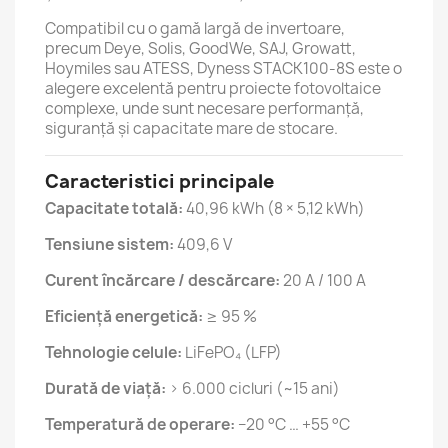
Compatibil cu o gamă largă de invertoare,
precum Deye, Solis, GoodWe, SAJ, Growatt,
Hoymiles sau ATESS, Dyness STACK100-8S este o
alegere excelentă pentru proiecte fotovoltaice
complexe, unde sunt necesare performanță,
siguranță și capacitate mare de stocare.
Caracteristici principale
Capacitate totală:
40,96 kWh (8 × 5,12 kWh)
Tensiune sistem:
409,6 V
Curent încărcare / descărcare:
20 A / 100 A
Eficiență energetică:
≥ 95 %
Tehnologie celule:
LiFePO₄ (LFP)
Durată de viață:
> 6.000 cicluri (~15 ani)
Temperatură de operare:
−20 °C … +55 °C