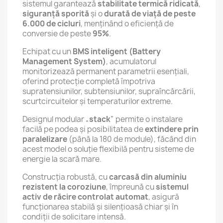
sistemul garantează
stabilitate termică ridicată
,
siguranță sporită
și o
durată de viață de peste
6.000 de cicluri
, menținând o eficiență de
conversie de peste
95%
.
Echipat cu un
BMS inteligent (Battery
Management System)
, acumulatorul
monitorizează permanent parametrii esențiali,
oferind protecție completă împotriva
supratensiunilor, subtensiunilor, supraîncărcării,
scurtcircuitelor și temperaturilor extreme.
Designul modular „
stack
” permite o instalare
facilă pe podea și posibilitatea de
extindere prin
paralelizare
(până la 180 de module), făcând din
acest model o soluție flexibilă pentru sisteme de
energie la scară mare.
Construcția robustă, cu
carcasă din aluminiu
rezistent la coroziune
, împreună cu
sistemul
activ de răcire controlat automat
, asigură
funcționarea stabilă și silențioasă chiar și în
condiții de solicitare intensă.