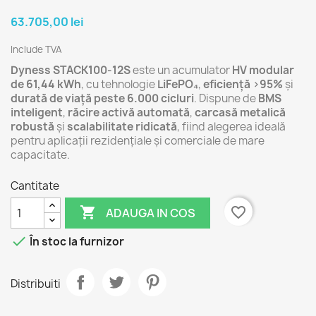
63.705,00 lei
Include TVA
Dyness STACK100-12S
este un acumulator
HV modular
de 61,44 kWh
, cu tehnologie
LiFePO₄
,
eficiență >95%
și
durată de viață peste 6.000 cicluri
. Dispune de
BMS
inteligent
,
răcire activă automată
,
carcasă metalică
robustă
și
scalabilitate ridicată
, fiind alegerea ideală
pentru aplicații rezidențiale și comerciale de mare
capacitate.
Cantitate

favorite_border
ADAUGA IN COS

În stoc la furnizor
Distribuiti