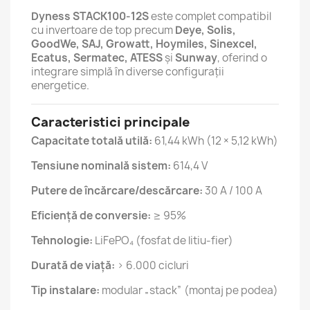
Dyness STACK100-12S
este complet compatibil
cu invertoare de top precum
Deye, Solis,
GoodWe, SAJ, Growatt, Hoymiles, Sinexcel,
Ecatus, Sermatec, ATESS
și
Sunway
, oferind o
integrare simplă în diverse configurații
energetice.
Caracteristici principale
Capacitate totală utilă:
61,44 kWh (12 × 5,12 kWh)
Tensiune nominală sistem:
614,4 V
Putere de încărcare/descărcare:
30 A / 100 A
Eficiență de conversie:
≥ 95%
Tehnologie:
LiFePO₄ (fosfat de litiu-fier)
Durată de viață:
> 6.000 cicluri
Tip instalare:
modular „stack” (montaj pe podea)