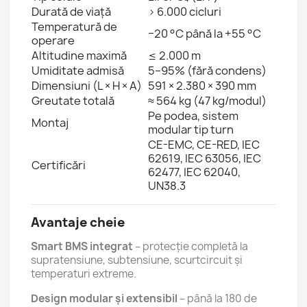
Durată de viață
> 6.000 cicluri
Temperatură de
−20 °C până la +55 °C
operare
Altitudine maximă
≤ 2.000 m
Umiditate admisă
5–95% (fără condens)
Dimensiuni (L × H × A)
591 × 2.380 × 390 mm
Greutate totală
≈ 564 kg (47 kg/modul)
Pe podea, sistem
Montaj
modular tip turn
CE-EMC, CE-RED, IEC
62619, IEC 63056, IEC
Certificări
62477, IEC 62040,
UN38.3
Avantaje cheie
Smart BMS integrat
– protecție completă la
supratensiune, subtensiune, scurtcircuit și
temperaturi extreme.
Design modular și extensibil
– până la 180 de