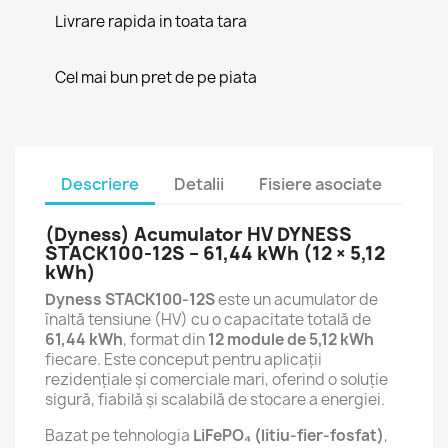
Livrare rapida in toata tara
Cel mai bun pret de pe piata
Descriere
Detalii
Fisiere asociate
(Dyness) Acumulator HV DYNESS
STACK100-12S – 61,44 kWh (12 × 5,12
kWh)
Dyness STACK100-12S
este un acumulator de
înaltă tensiune (HV) cu o capacitate totală de
61,44 kWh
, format din
12 module de 5,12 kWh
fiecare. Este conceput pentru aplicații
rezidențiale și comerciale mari, oferind o soluție
sigură, fiabilă și scalabilă de stocare a energiei.
Bazat pe tehnologia
LiFePO₄ (litiu-fier-fosfat)
,