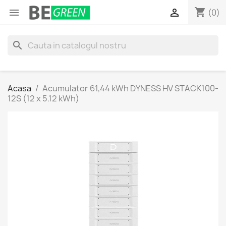
shopping_cart


(0)
search
Acasa
Acumulator 61,44 kWh DYNESS HV STACK100-
12S (12 x 5.12 kWh)