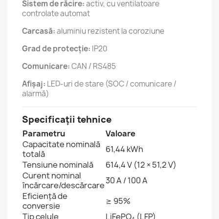
Sistem de răcire:
activ, cu ventilatoare
controlate automat
Carcasă:
aluminiu rezistent la coroziune
Grad de protecție:
IP20
Comunicare:
CAN / RS485
Afișaj:
LED-uri de stare (SOC / comunicare /
alarmă)
Specificații tehnice
Parametru
Valoare
Capacitate nominală
61,44 kWh
totală
Tensiune nominală
614,4 V (12 × 51,2 V)
Curent nominal
30 A / 100 A
încărcare/descărcare
Eficiență de
≥ 95%
conversie
Tip celule
LiFePO₄ (LFP)