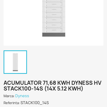
ACUMULATOR 71,68 KWH DYNESS HV
STACK100-14S (14X 5.12 KWH)
Dyness
Marca:
STACK100_14S
Referinta: