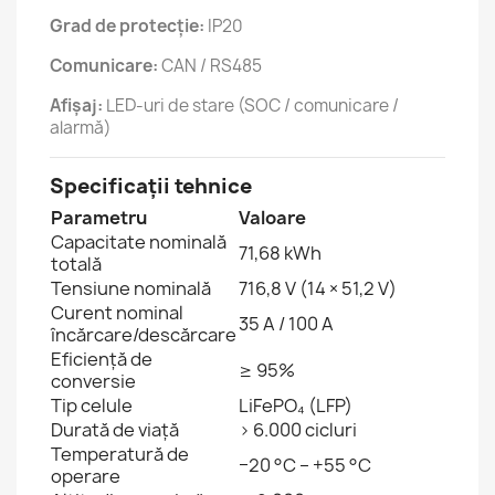
Grad de protecție:
IP20
Comunicare:
CAN / RS485
Afișaj:
LED-uri de stare (SOC / comunicare /
alarmă)
Specificații tehnice
Parametru
Valoare
Capacitate nominală
71,68 kWh
totală
Tensiune nominală
716,8 V (14 × 51,2 V)
Curent nominal
35 A / 100 A
încărcare/descărcare
Eficiență de
≥ 95%
conversie
Tip celule
LiFePO₄ (LFP)
Durată de viață
> 6.000 cicluri
Temperatură de
−20 °C – +55 °C
operare