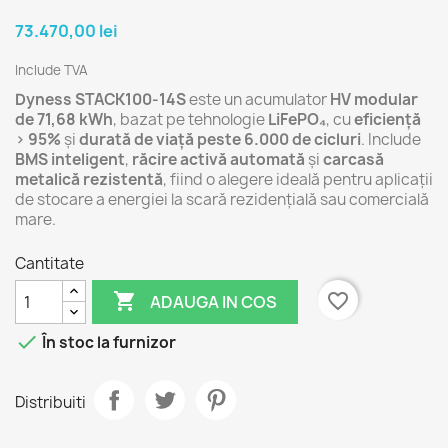
73.470,00 lei
Include TVA
Dyness STACK100-14S
este un acumulator
HV modular
de 71,68 kWh
, bazat pe tehnologie
LiFePO₄
, cu
eficiență
> 95%
și
durată de viață peste 6.000 de cicluri
. Include
BMS inteligent
,
răcire activă automată
și
carcasă
metalică rezistentă
, fiind o alegere ideală pentru aplicații
de stocare a energiei la scară rezidențială sau comercială
mare.
Cantitate

favorite_border
ADAUGA IN COS

În stoc la furnizor
Distribuiti