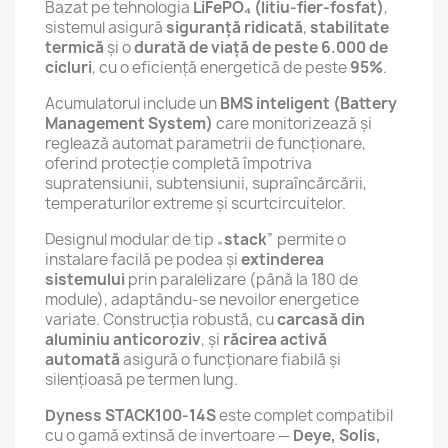
Bazat pe tehnologia
LiFePO₄ (litiu-fier-fosfat)
,
sistemul asigură
siguranță ridicată
,
stabilitate
termică
și o
durată de viață de peste 6.000 de
cicluri
, cu o eficiență energetică de peste
95%
.
Acumulatorul include un
BMS inteligent (Battery
Management System)
care monitorizează și
reglează automat parametrii de funcționare,
oferind protecție completă împotriva
supratensiunii, subtensiunii, supraîncărcării,
temperaturilor extreme și scurtcircuitelor.
Designul modular de tip „
stack
” permite o
instalare facilă pe podea și
extinderea
sistemului
prin paralelizare (până la 180 de
module), adaptându-se nevoilor energetice
variate. Construcția robustă, cu
carcasă din
aluminiu anticoroziv
, și
răcirea activă
automată
asigură o funcționare fiabilă și
silențioasă pe termen lung.
Dyness STACK100-14S
este complet compatibil
cu o gamă extinsă de invertoare —
Deye, Solis,