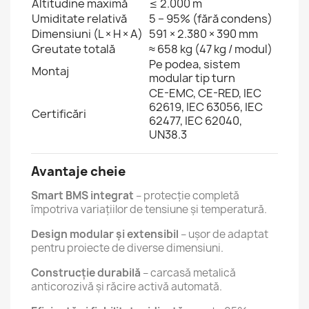
Altitudine maximă
≤ 2.000 m
Umiditate relativă
5 – 95% (fără condens)
Dimensiuni (L × H × A)
591 × 2.380 × 390 mm
Greutate totală
≈ 658 kg (47 kg / modul)
Pe podea, sistem
Montaj
modular tip turn
CE-EMC, CE-RED, IEC
62619, IEC 63056, IEC
Certificări
62477, IEC 62040,
UN38.3
Avantaje cheie
Smart BMS integrat
– protecție completă
împotriva variațiilor de tensiune și temperatură.
Design modular și extensibil
– ușor de adaptat
pentru proiecte de diverse dimensiuni.
Construcție durabilă
– carcasă metalică
anticorozivă și răcire activă automată.