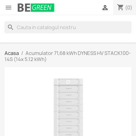
shopping_cart


(0)
search
Acasa
Acumulator 71,68 kWh DYNESS HV STACK100-
14S (14x 5.12 kWh)