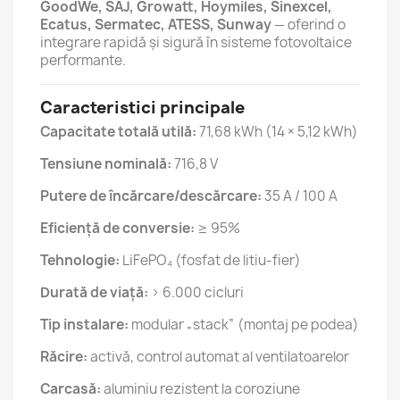
GoodWe, SAJ, Growatt, Hoymiles, Sinexcel,
Ecatus, Sermatec, ATESS, Sunway
— oferind o
integrare rapidă și sigură în sisteme fotovoltaice
performante.
Caracteristici principale
Capacitate totală utilă:
71,68 kWh (14 × 5,12 kWh)
Tensiune nominală:
716,8 V
Putere de încărcare/descărcare:
35 A / 100 A
Eficiență de conversie:
≥ 95%
Tehnologie:
LiFePO₄ (fosfat de litiu-fier)
Durată de viață:
> 6.000 cicluri
Tip instalare:
modular „stack” (montaj pe podea)
Răcire:
activă, control automat al ventilatoarelor
Carcasă:
aluminiu rezistent la coroziune