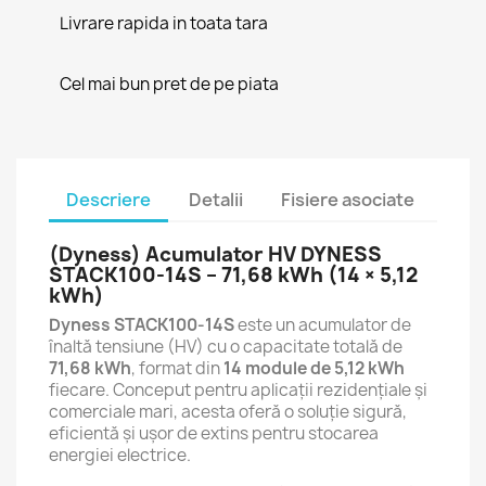
Livrare rapida in toata tara
Cel mai bun pret de pe piata
Descriere
Detalii
Fisiere asociate
(Dyness) Acumulator HV DYNESS
STACK100-14S – 71,68 kWh (14 × 5,12
kWh)
Dyness STACK100-14S
este un acumulator de
înaltă tensiune (HV) cu o capacitate totală de
71,68 kWh
, format din
14 module de 5,12 kWh
fiecare. Conceput pentru aplicații rezidențiale și
comerciale mari, acesta oferă o soluție sigură,
eficientă și ușor de extins pentru stocarea
energiei electrice.