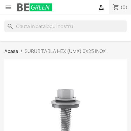
shopping_cart


(0)
search
Acasa
ȘURUB TABLA HEX (UMX) 6X25 INOX