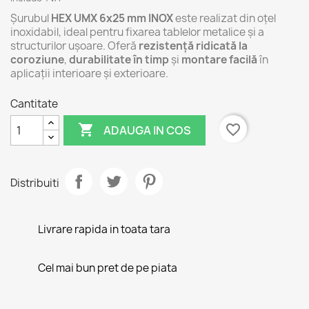
Șurubul
HEX UMX 6x25 mm INOX
este realizat din oțel
inoxidabil, ideal pentru fixarea tablelor metalice și a
structurilor ușoare. Oferă
rezistență ridicată la
coroziune
,
durabilitate în timp
și
montare facilă
în
aplicații interioare și exterioare.
Cantitate

favorite_border
ADAUGA IN COS
Distribuiti
Livrare rapida in toata tara
Cel mai bun pret de pe piata