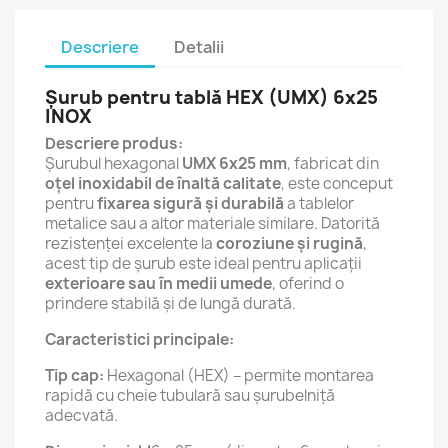
Descriere
Detalii
Șurub pentru tablă HEX (UMX) 6x25
INOX
Descriere produs:
Șurubul hexagonal
UMX 6x25 mm
, fabricat din
oțel inoxidabil de înaltă calitate
, este conceput
pentru
fixarea sigură și durabilă
a tablelor
metalice sau a altor materiale similare. Datorită
rezistenței excelente la
coroziune și rugină
,
acest tip de șurub este ideal pentru aplicații
exterioare sau în medii umede
, oferind o
prindere stabilă și de lungă durată.
Caracteristici principale:
Tip cap:
Hexagonal (HEX) – permite montarea
rapidă cu cheie tubulară sau șurubelniță
adecvată.