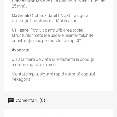
Dimensiuni:
M6 x 25 mm (diametru 6 mm, lungime
25 mm).
Material:
Oțel inoxidabil (INOX) – asigură
protecție împotriva oxidării și uzurii.
Utilizare:
Potrivit pentru fixarea tablei,
structurilor metalice ușoare, elementelor de
construcție sau proiectelor de tip DIY.
Avantaje:
Durată mare de viață și rezistență la condiții
meteorologice extreme.
Montaj simplu, sigur și rapid datorită capului
hexagonal.
Comentarii (0)