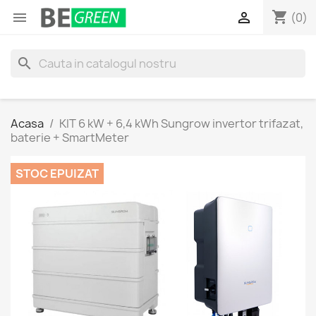
shopping_cart


(0)
search
Acasa
KIT 6 kW + 6,4 kWh Sungrow invertor trifazat,
baterie + SmartMeter
STOC EPUIZAT