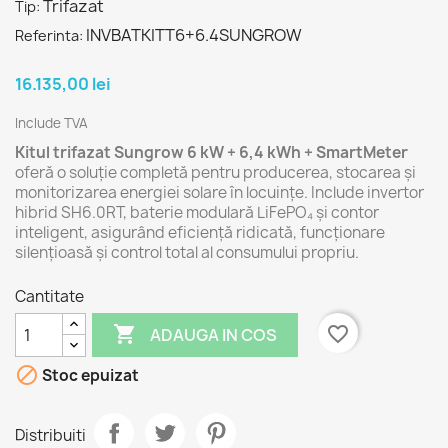
Trifazat
Tip:
INVBATKITT6+6.4SUNGROW
Referinta:
16.135,00 lei
Include TVA
Kitul trifazat Sungrow 6 kW + 6,4 kWh + SmartMeter
oferă o soluție completă pentru producerea, stocarea și
monitorizarea energiei solare în locuințe. Include invertor
hibrid SH6.0RT, baterie modulară LiFePO₄ și contor
inteligent, asigurând eficiență ridicată, funcționare
silențioasă și control total al consumului propriu.
Cantitate

favorite_border
ADAUGA IN COS

Stoc epuizat
Distribuiti