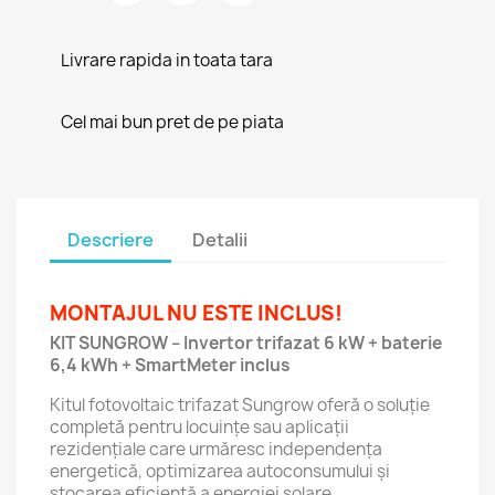
Livrare rapida in toata tara
Cel mai bun pret de pe piata
Descriere
Detalii
MONTAJUL NU ESTE INCLUS!
KIT SUNGROW – Invertor trifazat 6 kW + baterie
6,4 kWh + SmartMeter inclus
Kitul fotovoltaic trifazat Sungrow oferă o soluție
completă pentru locuințe sau aplicații
rezidențiale care urmăresc independența
energetică, optimizarea autoconsumului și
stocarea eficientă a energiei solare.