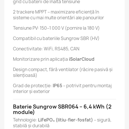
grid cu baterii de înaltă tensiune
2 trackere MPPT – maximizare eficiență în
sisteme cu mai multe orientări ale panourilor
Tensiune PV: 150–1 000 V (pornire la 180 V)
Compatibil cu bateriile Sungrow SBR (HV)
Conectivitate: WiFi, RS485, CAN
Monitorizare prin aplicația
iSolarCloud
Design compact, fără ventilator (răcire pasivă și
silențioasă)
Grad de protecție:
IP65
– potrivit pentru montaj
interior și exterior
Baterie Sungrow SBR064 – 6,4 kWh (2
module)
Tehnologie:
LiFePO₄ (litiu-fier-fosfat)
– sigură,
stabilă și durabilă