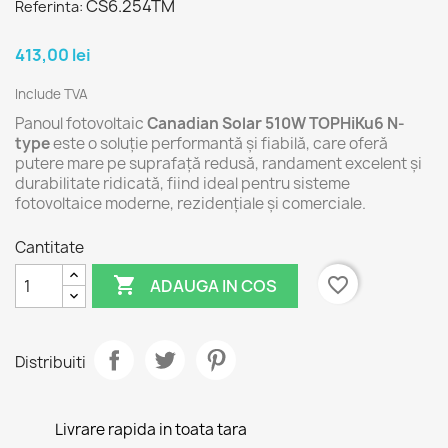
CS6.254TM
Referinta:
413,00 lei
Include TVA
Panoul fotovoltaic
Canadian Solar 510W TOPHiKu6 N-
type
este o soluție performantă și fiabilă, care oferă
putere mare pe suprafață redusă, randament excelent și
durabilitate ridicată, fiind ideal pentru sisteme
fotovoltaice moderne, rezidențiale și comerciale.
Cantitate

favorite_border
ADAUGA IN COS
Distribuiti
Livrare rapida in toata tara