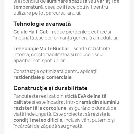
și în condiții de
iluminare scăzută
sau
variații de
temperatură
, ceea ce îl face potrivit pentru
utilizare pe tot parcursul anului.
Tehnologie avansată
Celule Half-Cut
– reduc pierderile electrice și
îmbunătățesc performanța generală a modulului.
Tehnologie Multi-Busbar
– scade rezistența
internă, crește fiabilitatea și reduce riscul
apariției hot-spot-urilor.
Construcție optimizată pentru aplicații
rezidențiale și comerciale
.
Construcție și durabilitate
Panoul este realizat din
sticlă EVA de înaltă
calitate
și este încadrat într-o
ramă din aluminiu
rezistentă la coroziune
, asigurând o durată de
viață îndelungată. Este proiectat să reziste la
condiții meteo dificile
, inclusiv vânt puternic și
încărcări de zăpadă sau gheață.