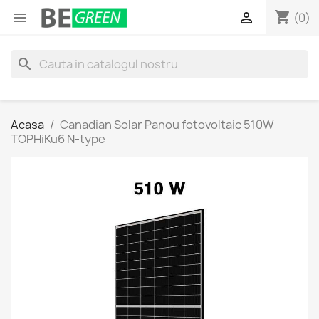
shopping_cart


(0)
search
Acasa
Canadian Solar Panou fotovoltaic 510W
TOPHiKu6 N-type