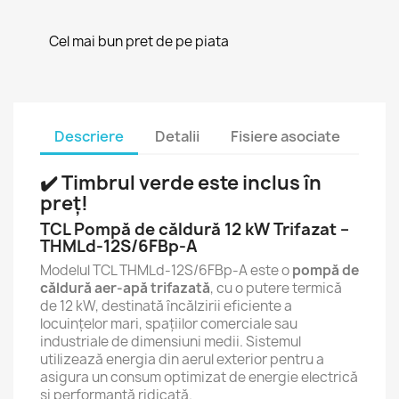
Cel mai bun pret de pe piata
Descriere
Detalii
Fisiere asociate
✔️ Timbrul verde este inclus în
preț!
TCL Pompă de căldură 12 kW Trifazat –
THMLd-12S/6FBp-A
Modelul TCL THMLd-12S/6FBp-A este o
pompă de
căldură aer-apă trifazată
, cu o putere termică
de 12 kW, destinată încălzirii eficiente a
locuințelor mari, spațiilor comerciale sau
industriale de dimensiuni medii. Sistemul
utilizează energia din aerul exterior pentru a
asigura un consum optimizat de energie electrică
și performanță ridicată.