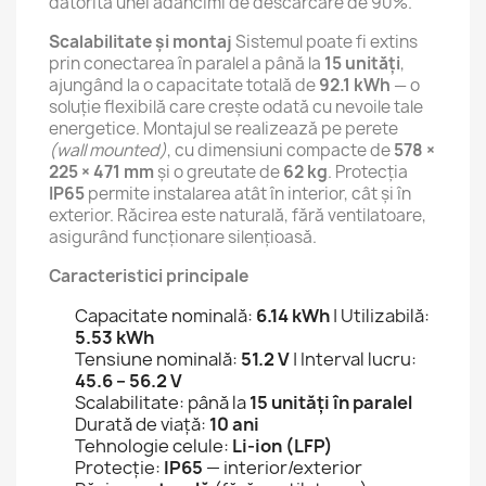
datorită unei adâncimi de descărcare de 90%.
Scalabilitate și montaj
Sistemul poate fi extins
prin conectarea în paralel a până la
15 unități
,
ajungând la o capacitate totală de
92.1 kWh
— o
soluție flexibilă care crește odată cu nevoile tale
energetice. Montajul se realizează pe perete
(wall mounted)
, cu dimensiuni compacte de
578 ×
225 × 471 mm
și o greutate de
62 kg
. Protecția
IP65
permite instalarea atât în interior, cât și în
exterior. Răcirea este naturală, fără ventilatoare,
asigurând funcționare silențioasă.
Caracteristici principale
Capacitate nominală:
6.14 kWh
| Utilizabilă:
5.53 kWh
Tensiune nominală:
51.2 V
| Interval lucru:
45.6 – 56.2 V
Scalabilitate: până la
15 unități în paralel
Durată de viață:
10 ani
Tehnologie celule:
Li-ion (LFP)
Protecție:
IP65
— interior/exterior