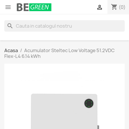
shopping_cart


(0)
search
Acasa
Acumulator Steltec Low Voltage 51.2VDC
Flex-L4 6.14 kWh