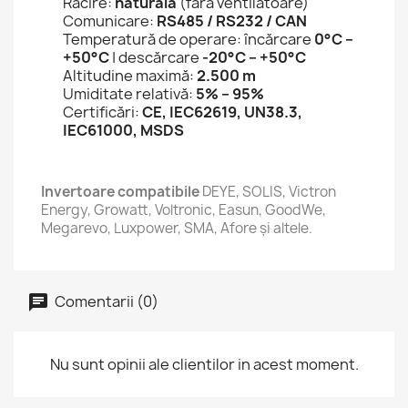
Răcire:
naturală
(fără ventilatoare)
Comunicare:
RS485 / RS232 / CAN
Temperatură de operare: încărcare
0°C –
+50°C
| descărcare
-20°C – +50°C
Altitudine maximă:
2.500 m
Umiditate relativă:
5% – 95%
Certificări:
CE, IEC62619, UN38.3,
IEC61000, MSDS
Invertoare compatibile
DEYE, SOLIS, Victron
Energy, Growatt, Voltronic, Easun, GoodWe,
Megarevo, Luxpower, SMA, Afore și altele.
Comentarii (0)
Nu sunt opinii ale clientilor in acest moment.