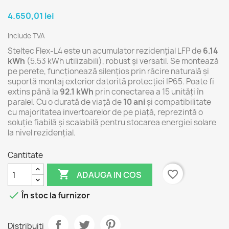
4.650,01 lei
Include TVA
Steltec Flex-L4 este un acumulator rezidențial LFP de
6.14
kWh
(5.53 kWh utilizabili), robust și versatil. Se montează
pe perete, funcționează silențios prin răcire naturală și
suportă montaj exterior datorită protecției IP65. Poate fi
extins până la
92.1 kWh
prin conectarea a 15 unități în
paralel. Cu o durată de viață de
10 ani
și compatibilitate
cu majoritatea invertoarelor de pe piață, reprezintă o
soluție fiabilă și scalabilă pentru stocarea energiei solare
la nivel rezidențial.
Cantitate

favorite_border
ADAUGA IN COS

În stoc la furnizor
Distribuiti