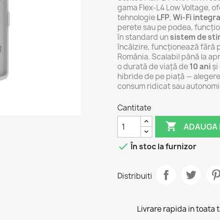
gama Flex-L4 Low Voltage, of
tehnologie
LFP
,
Wi-Fi integra
perete sau pe podea, funcțion
în standard un
sistem de sti
încălzire, funcționează fără
România. Scalabil până la ap
o durată de viață de
10 ani
și
hibride de pe piață — alegerea
consum ridicat sau autonomi
Cantitate

ADAUGA 

În stoc la furnizor
Distribuiti
Livrare rapida in toata 