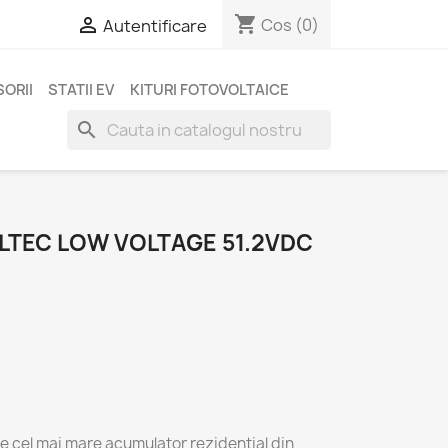
shopping_cart

Cos
(0)
Autentificare
ORII
STATII EV
KITURI FOTOVOLTAICE
search
TEC LOW VOLTAGE 51.2VDC
H
e cel mai mare acumulator rezidențial din