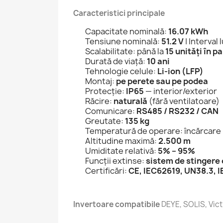
Caracteristici principale
Capacitate nominală:
16.07 kWh
Tensiune nominală:
51.2 V
| Interval 
Scalabilitate: până la
15 unități în pa
Durată de viață:
10 ani
Tehnologie celule:
Li-ion (LFP)
Montaj:
pe perete sau pe podea
Protecție:
IP65
— interior/exterior
Răcire:
naturală
(fără ventilatoare)
Comunicare:
RS485 / RS232 / CAN
Greutate:
135 kg
Temperatură de operare: încărcare
Altitudine maximă:
2.500 m
Umiditate relativă:
5% – 95%
Funcții extinse:
sistem de stingere 
Certificări:
CE, IEC62619, UN38.3,
Invertoare compatibile
DEYE, SOLIS, Vict