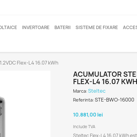
OLTAICE
INVERTOARE
BATERII
SISTEME DE FIXARE
ACCES
1.2VDC Flex-L4 16.07 kWh
ACUMULATOR STEL
FLEX-L4 16.07 KW
Steltec
Marca:
STE-BWO-16000
Referinta:
10.881,00 lei
Include TVA
Steltec Flex-L4 16.07 kWh est