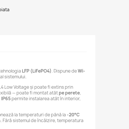
piata
 tehnologia
LFP (LiFePO4)
. Dispune de
Wi-
al sistemului.
4 Low Voltage și poate fi extins prin
lexibilă — poate fi montat atât
pe perete
,
a
IP65
permite instalarea atât în interior,
onează la temperaturi de până la
-20°C
a. Fără sistemul de încălzire, temperatura