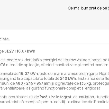
Cel mai bun pret de pe 
ciate
e 51.2V | 16.07 kWh
de stocare rezidențială a energiei de tip Low Voltage, bazat pe
OTA
direct din aplicație, oferind monitorizare și control modern 
nominală de
16.07 kWh
, este cel mai mare model din gama Flex-L
 ajungând la o capacitate totală de
240 kWh
. Instalarea este f
nsiuni de
480 × 245 × 957 mm
și o greutate de
135 kg
, protecți
fără ventilatoare, asigurând funcționare complet silențioasă.
opțiunea sistemului de
încălzire integrat
, acumulatorul funcți
 caracteristică esențială pentru condițiile climatice din Români