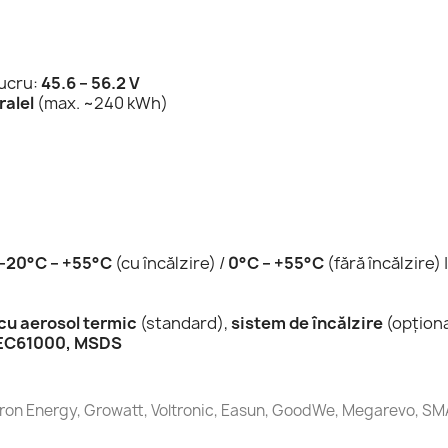
lucru:
45.6 – 56.2 V
ralel
(max. ~240 kWh)
-20°C – +55°C
(cu încălzire) /
0°C – +55°C
(fără încălzire)
cu aerosol termic
(standard),
sistem de încălzire
(opționa
 IEC61000, MSDS
ron Energy, Growatt, Voltronic, Easun, GoodWe, Megarevo, SMA, 