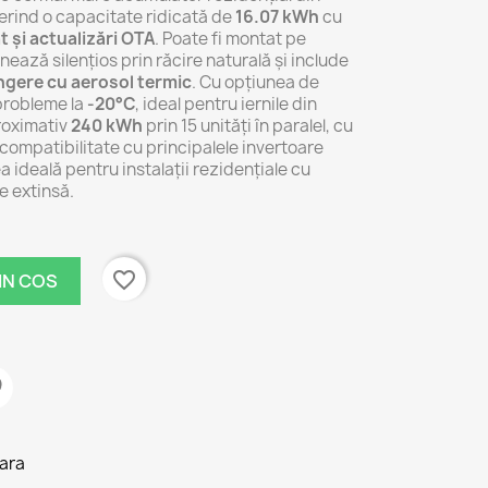
erind o capacitate ridicată de
16.07 kWh
cu
t și actualizări OTA
. Poate fi montat pe
ează silențios prin răcire naturală și include
ngere cu aerosol termic
. Cu opțiunea de
 probleme la
-20°C
, ideal pentru iernile din
roximativ
240 kWh
prin 15 unități în paralel, cu
 compatibilitate cu principalele invertoare
 ideală pentru instalații rezidențiale cu
e extinsă.
favorite_border
IN COS
tara