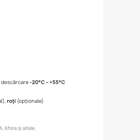
 | descărcare
-20°C – +55°C
l),
roți
(opționale)
Afore și altele.