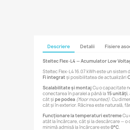
Descriere
Detalii
Fisiere aso
Steltec Flex-L4 — Acumulator Low Voltag
Steltec Flex-L4 16.07 kWh este un sistem 
Fi integrat
și posibilitatea de actualizări
Scalabilitate și montaj
Cu o capacitate 
conectarea în paralel a până la
15 unități
,
cât și
pe podea
(floor mounted)
. Cu dime
cât și în exterior. Răcirea este naturală, 
Funcționare la temperaturi extreme
Cu 
atât la încărcare, cât și la descărcare — o
minimă admisă la încărcare este
0°C
.