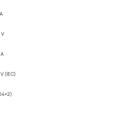
 A
 V
 A
 V (IEC)
54×2)