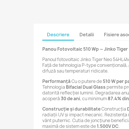
Descriere
Detalii
Fisiere aso
Panou Fotovoltaic 510 Wp — Jinko Tig
Panoul fotovoltaic Jinko Tiger Neo 54HL4
Față de tehnologia P-type convențională, 
difuză sau temperaturi ridicate.
Performanță
Cu o putere de
510 W per 
Tehnologia
Bifacial Dual Glass
permite pro
datorită reflecției luminii. Degradarea an
acoperă
30 de ani
, cu minimum
87.4% din
Construcție și durabilitate
Construcția
radiații UV și impact mecanic. Rezistența
vânt puternic. Cutia de joncțiune benefic
maximă de sistem este de
1.500V DC
.