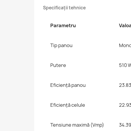
Specificații tehnice
Parametru
Valo
Tip panou
Monoc
Putere
510 
Eficiență panou
23.8
Eficiență celule
22.9
Tensiune maximă (Vmp)
34.39