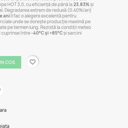
ype HOT 3.0, cu eficiență de până la
23.83%
și
cial. Degradarea extrem de redusă (0.40%/an)
e ani
îl fac o alegere excelentă pentru
merciale unde se dorește producție maximă pe
tate pe termen lung. Rezistă la condiții meteo
i cuprinse între
-40°C și +85°C
și sarcini
favorite_border
IN COS
tara
piata