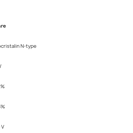
are
ristalin N-type
W
3%
3%
 V