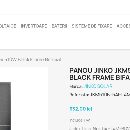
OLTAICE
INVERTOARE
BATERII
SISTEME DE FIXARE
ACCES
510W Black Frame Bifacial
PANOU JINKO JKM
BLACK FRAME BIFA
JINKO SOLAR
Marca:
JKM510N-54HL4
Referinta:
632,00 lei
Include TVA
Jinko Tiger Neo 54HL4M-BDV 