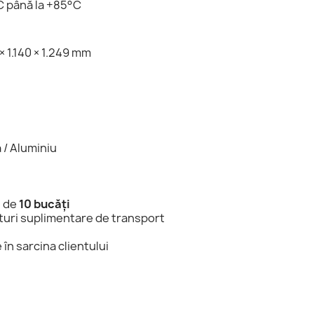
C până la +85°C
 × 1.140 × 1.249 mm
ă / Aluminiu
e de
10 bucăți
sturi suplimentare de transport
în sarcina clientului