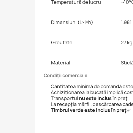
Temperatură de lucru
-40°
Dimensiuni (L×l×h)
1.981
Greutate
27 kg
Material
Sticl
Condiții comerciale
Cantitatea minimă de comandă est
Achiziționarea la bucată implică co
Transportul
nu este inclus
în preț
La recepția mărfii, descărcarea cade 
Timbrul verde este inclus în preț
✅