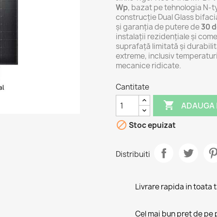
Wp
, bazat pe tehnologia N-t
construcție Dual Glass bifa
și garanția de putere de
30 d
instalații rezidențiale și co
suprafață limitată și durabili
extreme, inclusiv temperatur
mecanice ridicate.
Cantitate

ADAUGA 

Stoc epuizat
Distribuiti
Livrare rapida in toata 
Cel mai bun pret de pe 