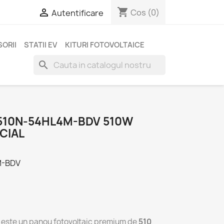
shopping_cart

Cos
(0)
Autentificare
ORII
STATII EV
KITURI FOTOVOLTAICE
search
510N-54HL4M-BDV 510W
CIAL
M-BDV
este un panou fotovoltaic premium de
510