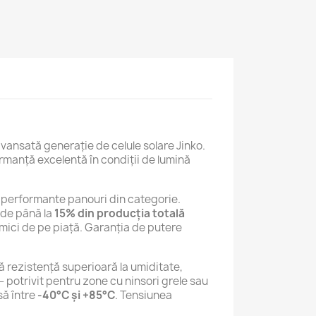
vansată generație de celule solare Jinko.
rmanță excelentă în condiții de lumină
ai performante panouri din categorie.
 de până la
15% din producția totală
 mici de pe piață. Garanția de putere
ră rezistență superioară la umiditate,
 potrivit pentru zone cu ninsori grele sau
să între
-40°C și +85°C
. Tensiunea