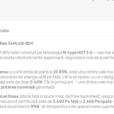
ciate
er Neo 54HL4M-BDV
M-BDV este construit pe tehnologia
N-type HOT 3.0
— cea mai a
aceasta oferă eficiență superioară, degradare redusă și perfo
panou
și o eficiență de până la
23.83%
, este unul dintre cele m
ducerea de energie atât pe față, cât și pe spate, cu un câștig
uală este de doar
0.40%
(1% în primul an) — una dintre cele mai
 puterea nominală
garantată.
Dual Glass
(sticlă față și spate în loc de folie backsheet) asigu
 mecanică certificată este de
5.400 Pa față
și
2.400 Pa spate
—
iază de protecție
IP68
, iar temperatura de operare este cuprin