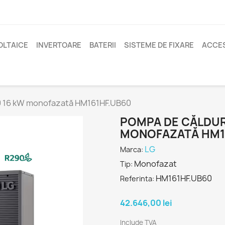
OLTAICE
INVERTOARE
BATERII
SISTEME DE FIXARE
ACCES
0 16 kW monofazată HM161HF.UB60
POMPA DE CĂLDUR
MONOFAZATĂ HM1
LG
Marca:
Monofazat
Tip:
HM161HF.UB60
Referinta:
42.646,00 lei
Include TVA