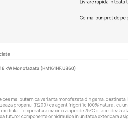
Livrare rapida in toata 
Cel mai bun pret de pe 
ciate
 16 kW Monofazata (HM161HF.UB60)
a mai puternica varianta monofazata din gama, destinata incalz
lizeaza propanul (R290) ca agent frigorific 100% natural, cu un
mediului. Temperatura maxima a apei de 75°C o face ideala atat
ea tuturor componentelor hidraulice in unitatea exterioara asigu