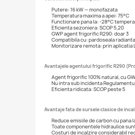
Putere: 16 kW — monofazata
Temperatura maxima a apei: 75°C
Functionare pana la: -28°C tempera
Eficienta sezoniera: SCOP 5,20
GWP agent frigorific R290: doar 3
Compatibila cu: pardoseala radianta
Monitorizare remota: prin aplicatia
Avantajele agentului frigorific R290 (P
Agent frigorific 100% natural, cu G
Nu intra sub incidenta Regulamentulu
Eficienta ridicata: SCOP peste 5
Avantaje fata de sursele clasice de incal
Reduce emisiile de carbon cu pana l
Toate componentele hidraulice sunt i
Costuri de incalzire considerabil r