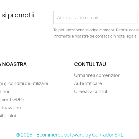
 si promotii
Te poti dezabona in orice moment. Pentru aceas
informatiile noastre de contact din nota legala.
A NOASTRA
CONTUL TAU
Urmarirea comenzilor
 și condiții de utilizare
Autentificare
 noi
Creeaza contul
ament GDPR
cteaza-ne
ite-ului
© 2026 - Ecommerce software by Confador SRL