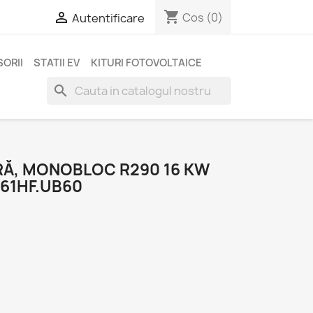
shopping_cart

Cos
(0)
Autentificare
ORII
STATII EV
KITURI FOTOVOLTAICE
search
Ă, MONOBLOC R290 16 KW
61HF.UB60