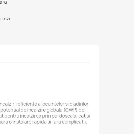
tara
piata
irii eficiente a locuintelor si cladirilor
 potential de incalzire globala (GWP) de
 pentru incalzirea prin pardoseala, cat si
ra o instalare rapida si fara complicatii.