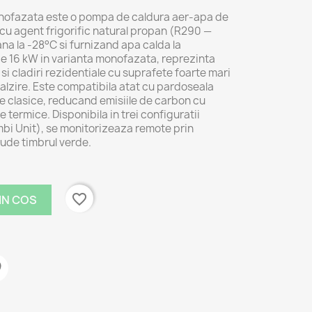
ofazata este o pompa de caldura aer-apa de
 cu agent frigorific natural propan (R290 —
na la -28°C si furnizand apa calda la
e 16 kW in varianta monofazata, reprezinta
 si cladiri rezidentiale cu suprafete foarte mari
calzire. Este compatibila atat cu pardoseala
le clasice, reducand emisiile de carbon cu
 termice. Disponibila in trei configuratii
mbi Unit), se monitorizeaza remote prin
lude timbrul verde.
favorite_border
IN COS