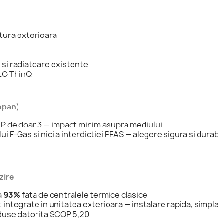
tura exterioara
 si radiatoare existente
 LG ThinQ
ropan)
WP de doar 3 — impact minim asupra mediului
i F-Gas si nici a interdictiei PFAS — alegere sigura si dura
zire
a
93%
fata de centralele termice clasice
ntegrate in unitatea exterioara — instalare rapida, simpla 
eduse datorita SCOP 5,20