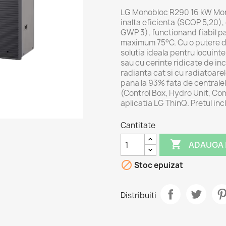
LG Monobloc R290 16 kW Mon
inalta eficienta (SCOP 5,20),
GWP 3), functionand fiabil pa
maximum 75°C. Cu o putere d
solutia ideala pentru locuinte
sau cu cerinte ridicate de in
radianta cat si cu radiatoare
pana la 93% fata de centralele
(Control Box, Hydro Unit, Co
aplicatia LG ThinQ. Pretul inc
Cantitate

ADAUGA 

Stoc epuizat
Distribuiti