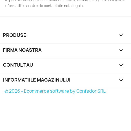
informatiile noastre de contact din nota legala.
PRODUSE

FIRMA NOASTRA

CONTUL TAU

INFORMATIILE MAGAZINULUI
keyboard_arrow_down
© 2026 - Ecommerce software by Confador SRL