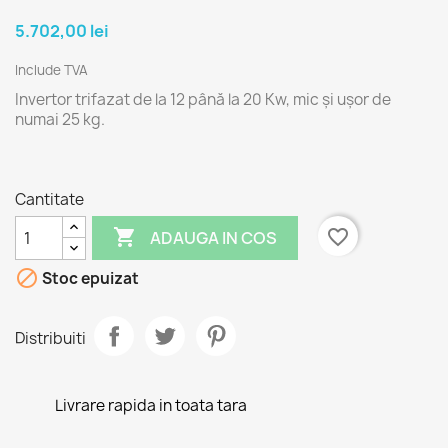
5.702,00 lei
Include TVA
Invertor trifazat de la 12 până la 20 Kw, mic și ușor de
numai 25 kg.
Cantitate

favorite_border
ADAUGA IN COS

Stoc epuizat
Distribuiti
Livrare rapida in toata tara