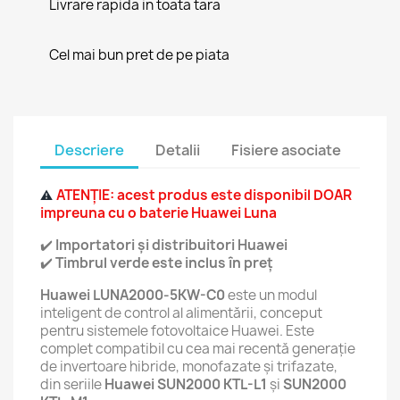
Livrare rapida in toata tara
Cel mai bun pret de pe piata
Descriere
Detalii
Fisiere asociate
ATENȚIE: acest produs este disponibil DOAR
⚠️
impreuna cu o baterie Huawei Luna
✔️
Importatori și distribuitori Huawei
✔️
Timbrul verde este inclus în preț
Huawei LUNA2000-5KW-C0
este un modul
inteligent de control al alimentării, conceput
pentru sistemele fotovoltaice Huawei. Este
complet compatibil cu cea mai recentă generație
de invertoare hibride, monofazate și trifazate,
din seriile
Huawei SUN2000 KTL-L1
și
SUN2000