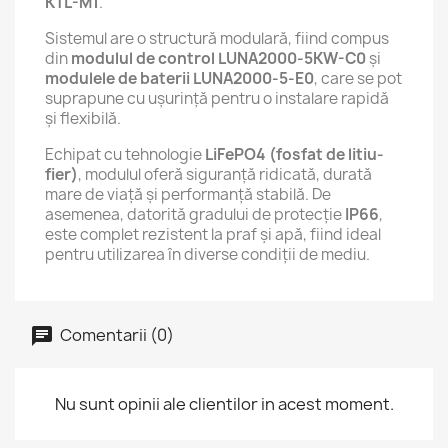
KTL-M1
.
Sistemul are o structură modulară, fiind compus
din
modulul de control LUNA2000-5KW-C0
și
modulele de baterii LUNA2000-5-E0
, care se pot
suprapune cu ușurință pentru o instalare rapidă
și flexibilă.
Echipat cu tehnologie
LiFePO4 (fosfat de litiu-
fier)
, modulul oferă siguranță ridicată, durată
mare de viață și performanță stabilă. De
asemenea, datorită gradului de protecție
IP66
,
este complet rezistent la praf și apă, fiind ideal
pentru utilizarea în diverse condiții de mediu.
Comentarii (0)
Nu sunt opinii ale clientilor in acest moment.