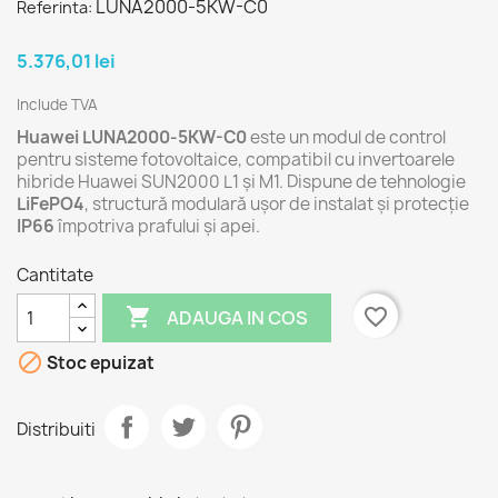
LUNA2000-5KW-C0
Referinta:
5.376,01 lei
Include TVA
Huawei LUNA2000-5KW-C0
este un modul de control
pentru sisteme fotovoltaice, compatibil cu invertoarele
hibride Huawei SUN2000 L1 și M1. Dispune de tehnologie
LiFePO4
, structură modulară ușor de instalat și protecție
IP66
împotriva prafului și apei.
Cantitate

favorite_border
ADAUGA IN COS

Stoc epuizat
Distribuiti