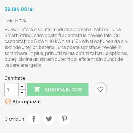
39.184,00 lei
Include TVA
Huawei oferă o soluție modulară personalizată cu Luna
Smart String, care poate fi adaptată la nevoile tale. Cu
capacități de 5 kWh, 10 kWh sau 15 kWh și opțiunea de a o
extinde ulterior, bateria Luna poate satisface nevoile în
schimbare. În plus, prin utilizarea optimizatorului opțional,
puteți obține un sistem puternic și eficient din punct de
vedere energetic.
Cantitate

favorite_border
ADAUGA IN COS

Stoc epuizat
Distribuiti