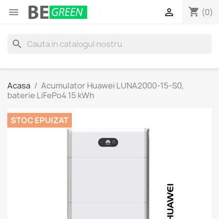
shopping_cart


(0)
search
Acasa
Acumulator Huawei LUNA2000-15-S0,
baterie LiFePo4 15 kWh
STOC EPUIZAT