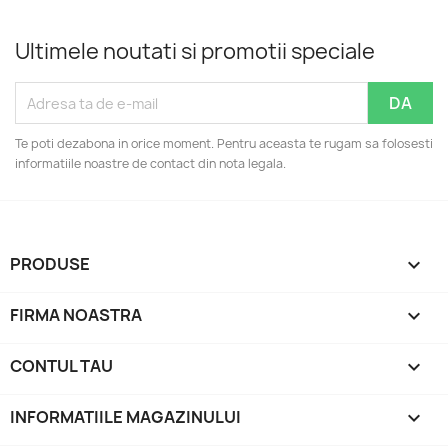
Ultimele noutati si promotii speciale
Te poti dezabona in orice moment. Pentru aceasta te rugam sa folosesti
informatiile noastre de contact din nota legala.
PRODUSE

FIRMA NOASTRA

CONTUL TAU

INFORMATIILE MAGAZINULUI
keyboard_arrow_down