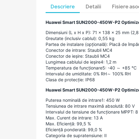
Descriere
Detalii
Fisiere aso
Huawei Smart SUN2000-450W-P2 Optimizer
Dimensiuni (L x H x P): 71 x 138 x 25 mm (2,8 
Greutate (inclusiv cablul): 0,55 kg
Partea de instalare (opțională): Placă de îm
Conector de intrare: Staubli MC4
Conector de ieșire: Staubli MC4
Lungimea cablului de ieșire4: 1,2 m
Temperatura de funcționare5: -40 ～ +85 ℃
Intervalul de umiditate: 0% RH～ 100% RH
Clasa de protecție: IP68
Huawei Smart SUN2000-450W-P2 Optimizer
Puterea nominală de intrare1: 450 W
Tensiunea de intrare maximă absolută: 80 V
Intervalul de tensiune de funcționare MPPT: 8
Max. Curent de intrare: 13 A
Max. Eficiență: 99,5 %
Eficiență ponderată: 99,0 %
Categoria de supratensiune: II