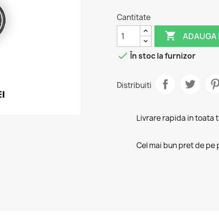
Cantitate

ADAUGA 

În stoc la furnizor
Distribuiti
Livrare rapida in toata 
Cel mai bun pret de pe 