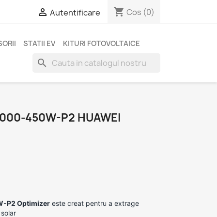
shopping_cart

Cos
(0)
Autentificare
ORII
STATII EV
KITURI FOTOVOLTAICE
search
000-450W-P2 HUAWEI
-P2 Optimizer
este creat pentru a extrage
solar