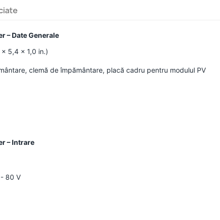
ciate
 – Date Generale
x 5,4 x 1,0 in.)
pământare, clemă de împământare, placă cadru pentru modulul PV
 – Intrare
 - 80 V