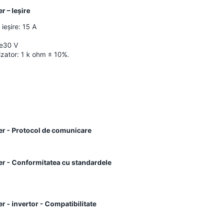
 – Ieșire
ieșire: 15 A
re30 V
izator: 1 k ohm ± 10%.
 - Protocol de comunicare
- Conformitatea cu standardele
 invertor - Compatibilitate