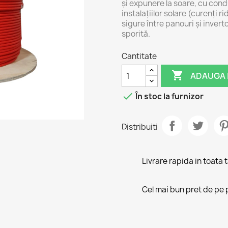
și expunere la soare, cu cond
instalațiilor solare (curenţi r
sigure între panouri și invert
sporită.
Cantitate

ADAUGA 

În stoc la furnizor
Distribuiti
Livrare rapida in toata 
Cel mai bun pret de pe 