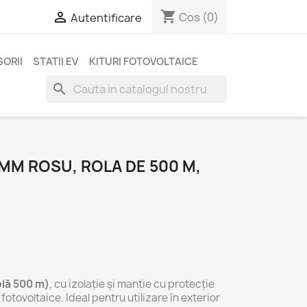
shopping_cart

Cos
(0)
Autentificare
ORII
STATII EV
KITURI FOTOVOLTAICE
search
MM ROSU, ROLA DE 500 M,
olă 500 m)
, cu izolaţie şi mantie cu protecţie
otovoltaice. Ideal pentru utilizare în exterior