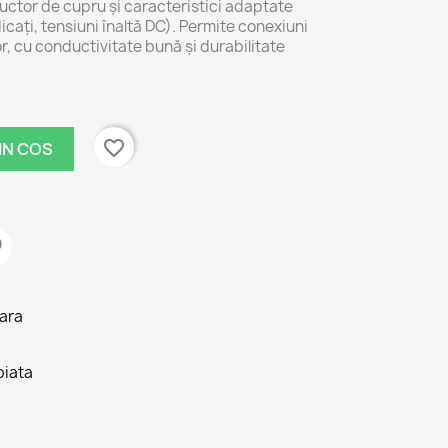
uctor de cupru și caracteristici adaptate
idicați, tensiuni înaltă DC). Permite conexiuni
or, cu conductivitate bună și durabilitate
favorite_border
IN COS
tara
piata