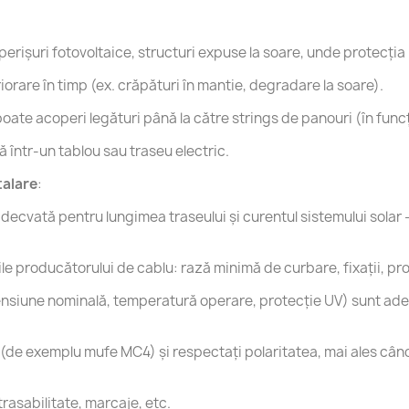
:
erișuri fotovoltaice, structuri expuse la soare, unde protecția 
iorare în timp (ex. crăpături în mantie, degradare la soare).
te acoperi legături până la către strings de panouri (în funcț
ă într-un tablou sau traseu electric.
talare
:
ecvată pentru lungimea traseului şi curentul sistemului solar —
 producătorului de cablu: rază minimă de curbare, fixaţii, pro
(tensiune nominală, temperatură operare, protecţie UV) sunt ade
e (de exemplu mufe MC4) și respectaţi polaritatea, mai ales cân
rasabilitate, marcaje, etc.