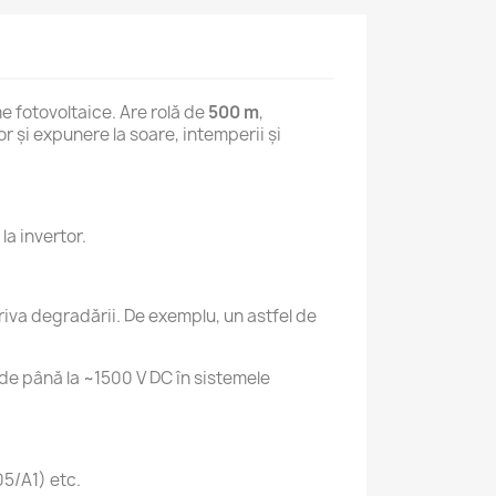
me fotovoltaice. Are rolă de
500 m
,
r și expunere la soare, intemperii și
la invertor.
otriva degradării. De exemplu, un astfel de
 de până la ~1500 V DC în sistemele
05/A1) etc.