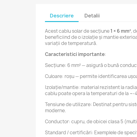
Descriere
Detalii
Acest cablu solar de secțiune
1 × 6 mm²
, 
beneficiind de o izolație și mantie exterio
variații de temperatură.
Caracteristici importante
:
Secțiune: 6 mm² — asigură o bună conductivi
Culoare: roșu — permite identificarea ușoa
Izolație/mantie: material rezistent la radia
cablu poate opera la temperaturi de la ~-
Tensiune de utilizare: Destinat pentru sis
moderne.
Conductor: cupru, de obicei clasa 5 (multif
Standard / certificări: Exemplele de specifi