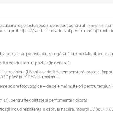
de culoare roșie, este special conceput pentru utilizare în siste
are cu protecție UV, astfel fiind adecvat pentru montaj în exterio
tate și este potrivit pentru legături între module, strings sau 
ră a conductorului pozitiv (în general).
ții ultraviolete (UV) și la variații de temperatură, protejat împ
40 °C până la +90 °C sau mai mult.
teme solare fotovoltaice — de cele mai multe ori pentru tensiuni
ilar), pentru flexibilitate și performanță ridicată.
cații includ rezistenţă la ozon, la flacără, radiaţii UV (ex. HD 6