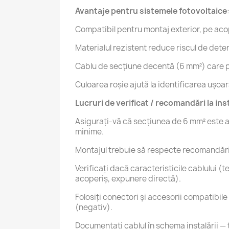
Avantaje pentru sistemele fotovoltaice
Compatibil pentru montaj exterior, pe acop
Materialul rezistent reduce riscul de deter
Cablu de secțiune decentă (6 mm²) care poa
Culoarea roșie ajută la identificarea ușoar
Lucruri de verificat / recomandări la ins
Asiguraţi-vă că secţiunea de 6 mm² este ad
minime.
Montajul trebuie să respecte recomandările
Verificaţi dacă caracteristicile cablului 
acoperiş, expunere directă).
Folosiţi conectori și accesorii compatibil
(negativ).
Documentaţi cablul în schema instalării — t