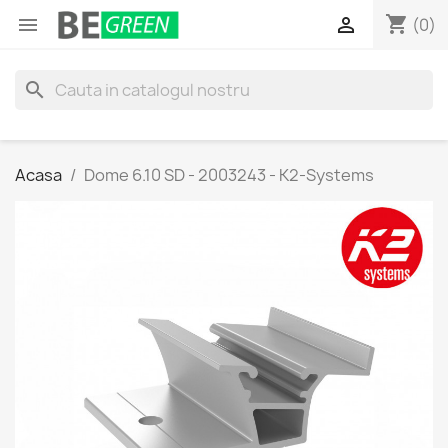
shopping_cart


(0)
search
Acasa
Dome 6.10 SD - 2003243 - K2-Systems