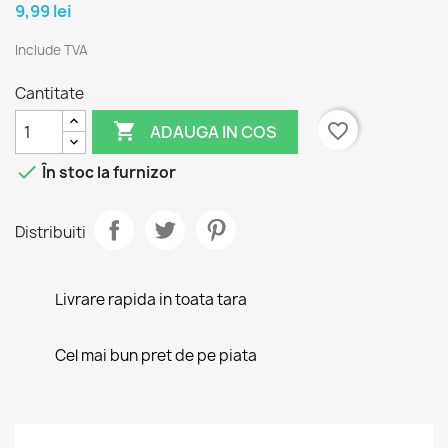
9,99 lei
Include TVA
Cantitate

favorite_border
ADAUGA IN COS

În stoc la furnizor
Distribuiti
Livrare rapida in toata tara
Cel mai bun pret de pe piata