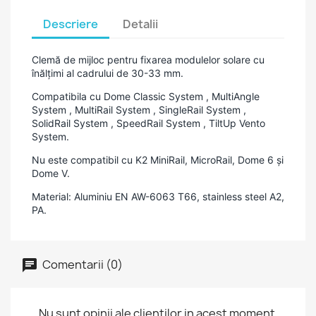
Descriere
Detalii
Clemă de mijloc pentru fixarea modulelor solare cu
înălțimi al cadrului de 30-33 mm.
Compatibila cu
Dome Classic System
, MultiAngle
System
, MultiRail System
, SingleRail System
,
SolidRail System
, SpeedRail System
, TiltUp Vento
System.
Nu este compatibil cu
K2 MiniRail, MicroRail, Dome 6 și
Dome V
.
Material: A
luminiu EN AW-6063 T66, stainless steel A2,
PA.
Comentarii (0)
Nu sunt opinii ale clientilor in acest moment.