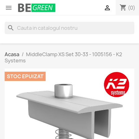
shopping_cart


(0)
search
Acasa
MiddleClamp XS Set 30-33 - 1005156 - K2
Systems
STOC EPUIZAT