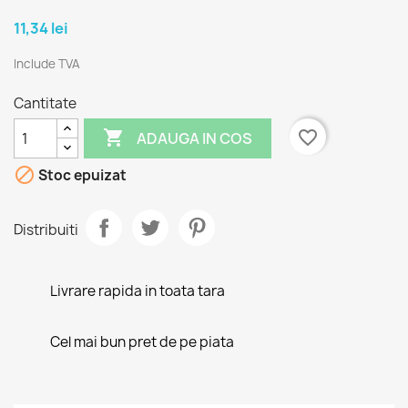
11,34 lei
Include TVA
Cantitate

favorite_border
ADAUGA IN COS

Stoc epuizat
Distribuiti
Livrare rapida in toata tara
Cel mai bun pret de pe piata