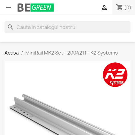
shopping_cart


(0)
search
Acasa
MiniRail MK2 Set - 2004211 - K2 Systems