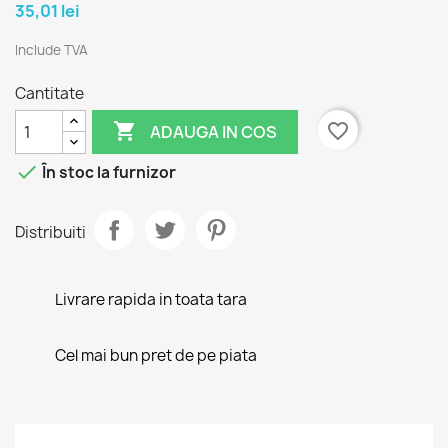
35,01 lei
Include TVA
Cantitate

favorite_border
ADAUGA IN COS

În stoc la furnizor
Distribuiti
Livrare rapida in toata tara
Cel mai bun pret de pe piata