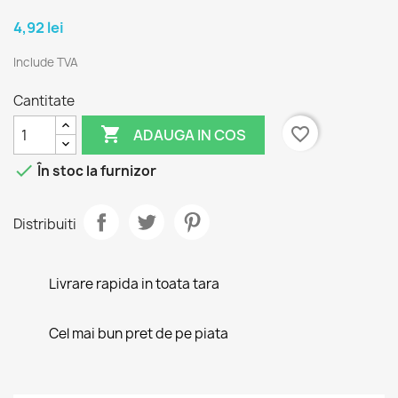
4,92 lei
Include TVA
Cantitate

favorite_border
ADAUGA IN COS

În stoc la furnizor
Distribuiti
Livrare rapida in toata tara
Cel mai bun pret de pe piata