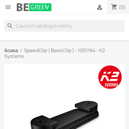
shopping_cart


(0)
search
Acasa
SpeedClip ( BasicClip ) - 1001164 - K2
Systems