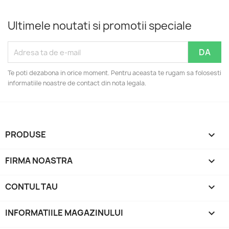
Ultimele noutati si promotii speciale
Te poti dezabona in orice moment. Pentru aceasta te rugam sa folosesti
informatiile noastre de contact din nota legala.
PRODUSE

FIRMA NOASTRA

CONTUL TAU

INFORMATIILE MAGAZINULUI
keyboard_arrow_down