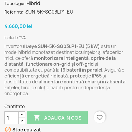
Hibrid
Topologie:
SUN-5K-SG03LP1-EU
Referinta:
4.660,00 lei
Include TVA
Invertorul
Deye SUN-5K-SG03LP1-EU (5 kW)
este un
model hibrid monofazat destinat locuințelor și afacerilor
mici, ce oferă
monitorizare inteligentă
,
oprire de la
distanță
,
funcționare on-grid și off-grid
și
compatibilitate cu până la
16 baterii în paralel
. Asigură o
eficiență energetică ridicată
,
protecție IP65
și
posibilitatea de
alimentare continuă chiar și în absența
rețelei
, fiind o soluție fiabilă pentru independență
energetică.
Cantitate

favorite_border
ADAUGA IN COS

Stoc epuizat