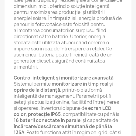
ideal pentru aplicații rezidențiale și comerciale de
dimensiuni mici, oferind o soluție inteligentă
pentru maximizarea producției și utilizării
energiei solare. În timpul zilei, energia produsă de
panourile fotovoltaice este folosită pentru
alimentarea consumatorilor, surplusul fiind
direcționat către baterie. Ulterior, energia
stocată este utilizată atunci când cererea o
impune sau în caz de întrerupere a rețelei. De
asemenea, bateria poate fi reîncărcată de un
generator diesel, asigurând continuitatea
alimentării.
Control inteligent și monitorizare avansată
Sistemul permite
monitorizare în timp real
și
oprire de la distanță
, printr-o platformă
inteligentă de management. Parametrii pot fi
setați și actualizați online, facilitând întreținerea
și operarea. Invertorul dispune de
ecran LCD
color
,
protecție IP65
, compatibilitate cu până la
16 baterii conectate în paralel
și capacitate de
încărcare/descărcare simultană de până la
135A
. Poate funcționa atât în regim on-grid, cât și