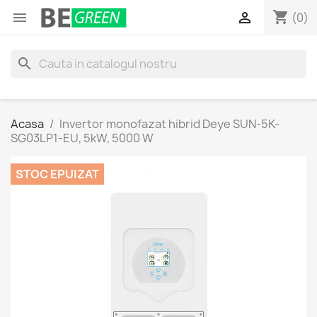
shopping_cart


(0)
search
Acasa
Invertor monofazat hibrid Deye SUN-5K-
SG03LP1-EU, 5kW, 5000 W
STOC EPUIZAT