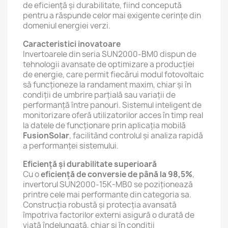
de eficiență și durabilitate, fiind concepută
pentru a răspunde celor mai exigente cerințe din
domeniul energiei verzi.
Caracteristici inovatoare
Invertoarele din seria SUN2000-BM0 dispun de
tehnologii avansate de optimizare a producției
de energie, care permit fiecărui modul fotovoltaic
să funcționeze la randament maxim, chiar și în
condiții de umbrire parțială sau variații de
performanță între panouri. Sistemul inteligent de
monitorizare oferă utilizatorilor acces în timp real
la datele de funcționare prin aplicația mobilă
FusionSolar
, facilitând controlul și analiza rapidă
a performanței sistemului.
Eficiență și durabilitate superioară
Cu o
eficiență de conversie de până la 98,5%
,
invertorul SUN2000-15K-MB0 se poziționează
printre cele mai performante din categoria sa.
Construcția robustă și protecția avansată
împotriva factorilor externi asigură o durată de
viață îndelungată, chiar și în condiții