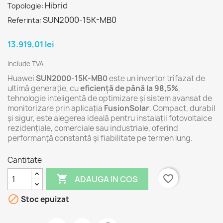
Hibrid
Topologie:
SUN2000-15K-MB0
Referinta:
13.919,01 lei
Include TVA
Huawei
SUN2000-15K-MB0
este un invertor trifazat de
ultimă generație, cu
eficiență de până la 98,5%
,
tehnologie inteligentă de optimizare și sistem avansat de
monitorizare prin aplicația
FusionSolar
. Compact, durabil
și sigur, este alegerea ideală pentru instalații fotovoltaice
rezidențiale, comerciale sau industriale, oferind
performanță constantă și fiabilitate pe termen lung.
Cantitate

favorite_border
ADAUGA IN COS

Stoc epuizat