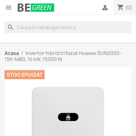
shopping_cart


(0)
search
Acasa
Invertor hibrid trifazat Huawei SUN2000-
15K-MB0, 15 kW, 15000 W
STOC EPUIZAT