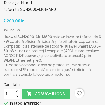
Hibrid
Topologie:
SUN2000-6K-MAP0
Referinta:
7.209,00 lei
Include TVA
Huawei SUN2000-6K-MAP0
este un invertor trifazat de
6
kW
ce oferă eficiență ridicată și fiabilitate în exploatare.
Compatibil cu sistemele de stocare
Huawei Smart ESS 5–
30 kWh
, include protecții complete (AFCI, supratensiune
AC/DC, PID Recovery) și conectivitate avansată prin
WLAN, Ethernet și 4G
.
Cu design compact, clasă de protecție IP66 și două
trackere MPP, reprezintă o soluție sigură și eficientă
pentru sistemele fotovoltaice moderne.
Cantitate

favorite_border
ADAUGA IN COS

În stoc la furnizor