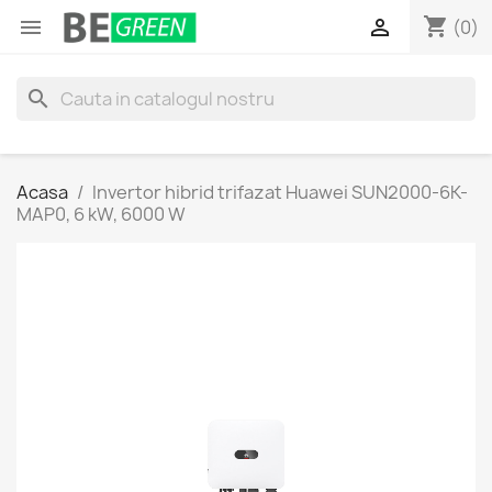
shopping_cart


(0)
search
Acasa
Invertor hibrid trifazat Huawei SUN2000-6K-
MAP0, 6 kW, 6000 W