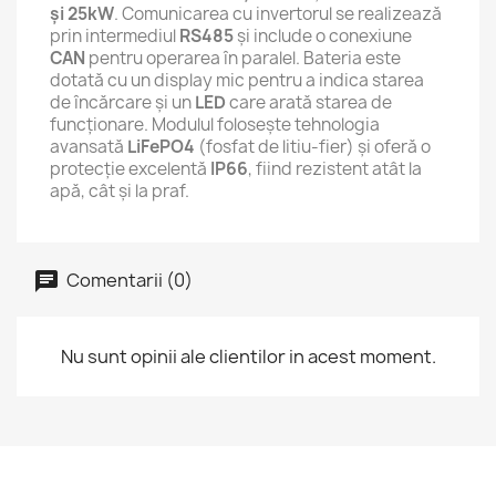
și 25kW
. Comunicarea cu invertorul se realizează
prin intermediul
RS485
și include o conexiune
CAN
pentru operarea în paralel. Bateria este
dotată cu un display mic pentru a indica starea
de încărcare și un
LED
care arată starea de
funcționare. Modulul folosește tehnologia
avansată
LiFePO4
(fosfat de litiu-fier) și oferă o
protecție excelentă
IP66
, fiind rezistent atât la
apă, cât și la praf.
Comentarii (0)
Nu sunt opinii ale clientilor in acest moment.