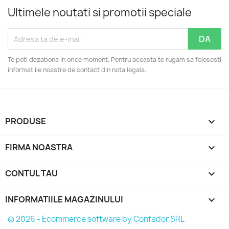
Ultimele noutati si promotii speciale
Te poti dezabona in orice moment. Pentru aceasta te rugam sa folosesti
informatiile noastre de contact din nota legala.
PRODUSE

FIRMA NOASTRA

CONTUL TAU

INFORMATIILE MAGAZINULUI
keyboard_arrow_down
© 2026 - Ecommerce software by Confador SRL