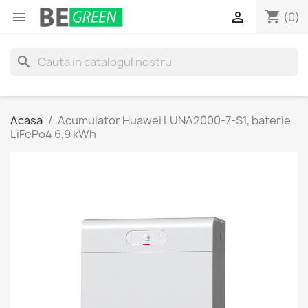
shopping_cart


(0)
search
Acasa
Acumulator Huawei LUNA2000-7-S1, baterie
LiFePo4 6,9 kWh