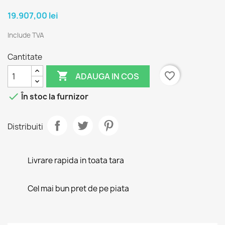
19.907,00 lei
Include TVA
Cantitate

favorite_border
ADAUGA IN COS

În stoc la furnizor
Distribuiti
Livrare rapida in toata tara
Cel mai bun pret de pe piata