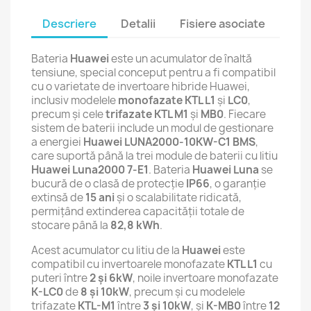
Descriere
Detalii
Fisiere asociate
Bateria
Huawei
este un acumulator de înaltă
tensiune, special conceput pentru a fi compatibil
cu o varietate de invertoare hibride Huawei,
inclusiv modelele
monofazate KTL L1
și
LC0
,
precum și cele
trifazate KTL M1
și
MB0
. Fiecare
sistem de baterii include un modul de gestionare
a energiei
Huawei LUNA2000-10KW-C1 BMS
,
care suportă până la trei module de baterii cu litiu
Huawei Luna2000 7-E1
. Bateria
Huawei Luna
se
bucură de o clasă de protecție
IP66
, o garanție
extinsă de
15 ani
și o scalabilitate ridicată,
permițând extinderea capacității totale de
stocare până la
82,8 kWh
.
Acest acumulator cu litiu de la
Huawei
este
compatibil cu invertoarele monofazate
KTL L1
cu
puteri între
2 și 6kW
, noile invertoare monofazate
K-LC0
de
8 și 10kW
, precum și cu modelele
trifazate
KTL-M1
între
3 și 10kW
, și
K-MB0
între
12