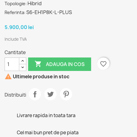
Hibrid
Topologie:
S6-EH1P8K-L-PLUS
Referinta:
5.900,00 lei
Include TVA
Cantitate

favorite_border
ADAUGA IN COS

Ultimele produse in stoc
Distribuiti
Livrare rapida in toata tara
Cel mai bun pret de pe piata