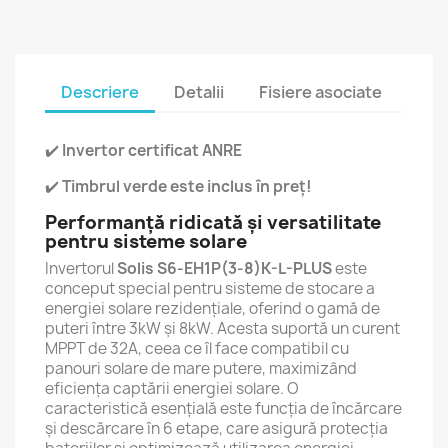
Descriere
Detalii
Fisiere asociate
✔️
Invertor certificat ANRE
✔️
Timbrul verde este inclus în preț!
Performanță ridicată și versatilitate
pentru sisteme solare
Invertorul
Solis S6-EH1P(3-8)K-L-PLUS
este
conceput special pentru sisteme de stocare a
energiei solare rezidențiale, oferind o gamă de
puteri între 3kW și 8kW. Acesta suportă un curent
MPPT de 32A, ceea ce îl face compatibil cu
panouri solare de mare putere, maximizând
eficiența captării energiei solare. O
caracteristică esențială este funcția de încărcare
și descărcare în 6 etape, care asigură protecția