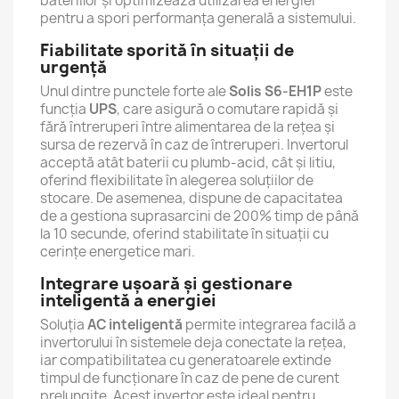
bateriilor și optimizează utilizarea energiei
pentru a spori performanța generală a sistemului.
Fiabilitate sporită în situații de
urgență
Unul dintre punctele forte ale
Solis S6-EH1P
este
funcția
UPS
, care asigură o comutare rapidă și
fără întreruperi între alimentarea de la rețea și
sursa de rezervă în caz de întreruperi. Invertorul
acceptă atât baterii cu plumb-acid, cât și litiu,
oferind flexibilitate în alegerea soluțiilor de
stocare. De asemenea, dispune de capacitatea
de a gestiona suprasarcini de 200% timp de până
la 10 secunde, oferind stabilitate în situații cu
cerințe energetice mari.
Integrare ușoară și gestionare
inteligentă a energiei
Soluția
AC inteligentă
permite integrarea facilă a
invertorului în sistemele deja conectate la rețea,
iar compatibilitatea cu generatoarele extinde
timpul de funcționare în caz de pene de curent
prelungite. Acest invertor este ideal pentru