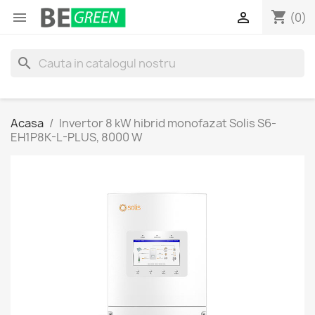
shopping_cart


(0)
search
Acasa
Invertor 8 kW hibrid monofazat Solis S6-
EH1P8K-L-PLUS, 8000 W