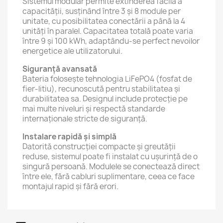
Sistemul modular permite extinderea facilă a
capacității, susținând între 3 și 8 module per
unitate, cu posibilitatea conectării a până la 4
unități în paralel. Capacitatea totală poate varia
între 9 și 100 kWh, adaptându-se perfect nevoilor
energetice ale utilizatorului.
Siguranță avansată
Bateria folosește tehnologia LiFePO4 (fosfat de
fier-litiu), recunoscută pentru stabilitatea și
durabilitatea sa. Designul include protecție pe
mai multe niveluri și respectă standarde
internaționale stricte de siguranță.
Instalare rapidă și simplă
Datorită construcției compacte și greutății
reduse, sistemul poate fi instalat cu ușurință de o
singură persoană. Modulele se conectează direct
între ele, fără cabluri suplimentare, ceea ce face
montajul rapid și fără erori.