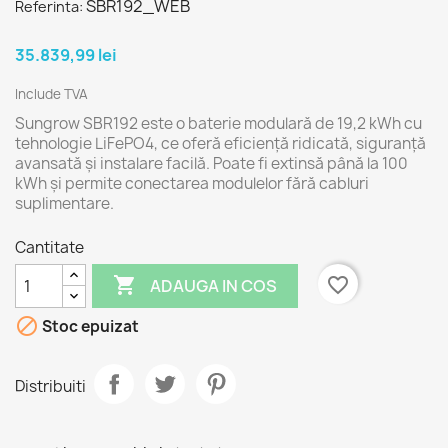
SBR192_WEB
Referinta:
35.839,99 lei
Include TVA
Sungrow SBR192 este o baterie modulară de 19,2 kWh cu
tehnologie LiFePO4, ce oferă eficiență ridicată, siguranță
avansată și instalare facilă. Poate fi extinsă până la 100
kWh și permite conectarea modulelor fără cabluri
suplimentare.
Cantitate

favorite_border
ADAUGA IN COS

Stoc epuizat
Distribuiti