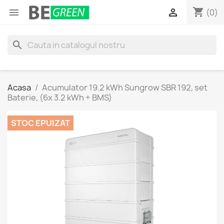
shopping_cart


(0)
search
Acasa
Acumulator 19.2 kWh Sungrow SBR 192, set
Baterie, (6x 3.2 kWh + BMS)
STOC EPUIZAT