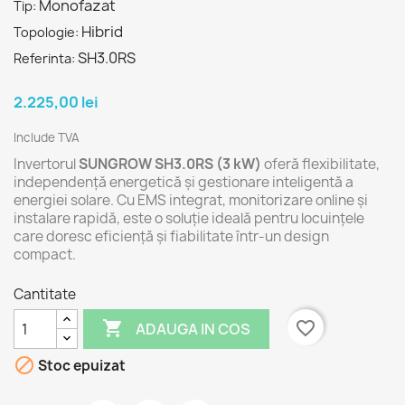
Monofazat
Tip:
Hibrid
Topologie:
SH3.0RS
Referinta:
2.225,00 lei
Include TVA
Invertorul
SUNGROW SH3.0RS (3 kW)
oferă flexibilitate,
independență energetică și gestionare inteligentă a
energiei solare. Cu EMS integrat, monitorizare online și
instalare rapidă, este o soluție ideală pentru locuințele
care doresc eficiență și fiabilitate într-un design
compact.
Cantitate

favorite_border
ADAUGA IN COS

Stoc epuizat