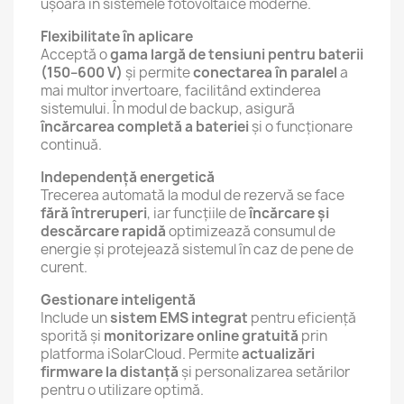
ușoară în sistemele fotovoltaice moderne.
Flexibilitate în aplicare
Acceptă o
gama largă de tensiuni pentru baterii
(150–600 V)
și permite
conectarea în paralel
a
mai multor invertoare, facilitând extinderea
sistemului. În modul de backup, asigură
încărcarea completă a bateriei
și o funcționare
continuă.
Independență energetică
Trecerea automată la modul de rezervă se face
fără întreruperi
, iar funcțiile de
încărcare și
descărcare rapidă
optimizează consumul de
energie și protejează sistemul în caz de pene de
curent.
Gestionare inteligentă
Include un
sistem EMS integrat
pentru eficiență
sporită și
monitorizare online gratuită
prin
platforma iSolarCloud. Permite
actualizări
firmware la distanță
și personalizarea setărilor
pentru o utilizare optimă.