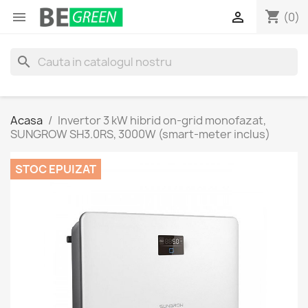
shopping_cart


(0)
search
Acasa
Invertor 3 kW hibrid on-grid monofazat,
SUNGROW SH3.0RS, 3000W (smart-meter inclus)
STOC EPUIZAT