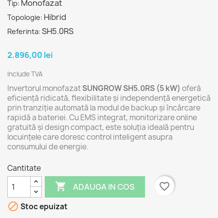
Monofazat
Tip:
Hibrid
Topologie:
SH5.0RS
Referinta:
2.896,00 lei
Include TVA
Invertorul monofazat
SUNGROW SH5.0RS (5 kW)
oferă
eficiență ridicată, flexibilitate și independență energetică
prin tranziție automată la modul de backup și încărcare
rapidă a bateriei. Cu EMS integrat, monitorizare online
gratuită și design compact, este soluția ideală pentru
locuințele care doresc control inteligent asupra
consumului de energie.
Cantitate

favorite_border
ADAUGA IN COS

Stoc epuizat