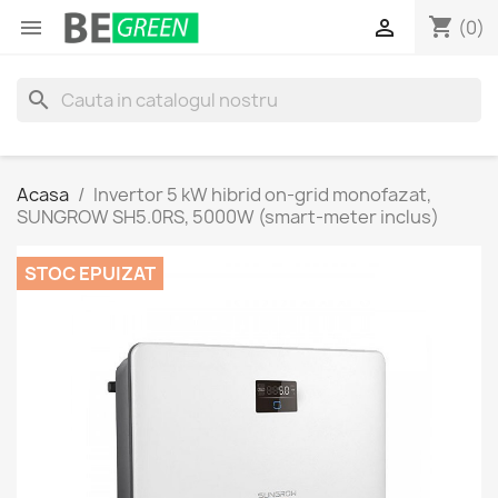
shopping_cart


(0)
search
Acasa
Invertor 5 kW hibrid on-grid monofazat,
SUNGROW SH5.0RS, 5000W (smart-meter inclus)
STOC EPUIZAT