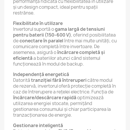
performanța ridicată cu flexibilitatea în utilizare
și un design compact, ideal pentru spații
restrânse.
Flexibilitate în utilizare
Invertorul suportă o
gama largă de tensiuni
pentru baterii (150–600 V)
, oferind posibilitatea
de
conectare în paralel
între mai multe unități, cu
comunicare completă între invertoare. De
asemenea, asigură o
încărcare completă și
eficientă
a bateriilor atunci când sistemul
funcționează în modul de backup.
Independență energetică
Datorită
tranziției fără întreruperi
către modul
de rezervă, invertorul oferă protecție completă în
caz de întrerupere a rețelei electrice. Funcția de
încărcare/descărcare rapidă
optimizează
utilizarea energiei stocate, permițând
gestionarea consumului și chiar participarea la
tranzacționarea de energie.
Gestionare inteligentă