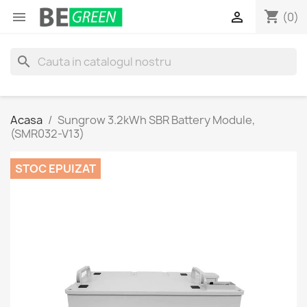
shopping_cart


(0)
search
Acasa
Sungrow 3.2kWh SBR Battery Module,
(SMR032-V13)
STOC EPUIZAT