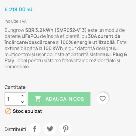
6.218,00 lei
Include TVA
Sungrow
SBR 3.2 kWh (SMR032-V13)
este un modul de
baterie
LiFePO₄
de înaltă eficiență, cu
30A curent de
încărcare/descărcare
și
100% energie utilizabilă
. Este
extensibil până la
100 kWh
, sigur datorită designului
multicontrol și ușor de instalat datorită sistemului
Plug &
Play
. Ideal pentru sisteme fotovoltaice rezidențiale și
comerciale.
Cantitate

favorite_border
ADAUGA IN COS

Stoc epuizat
Distribuiti