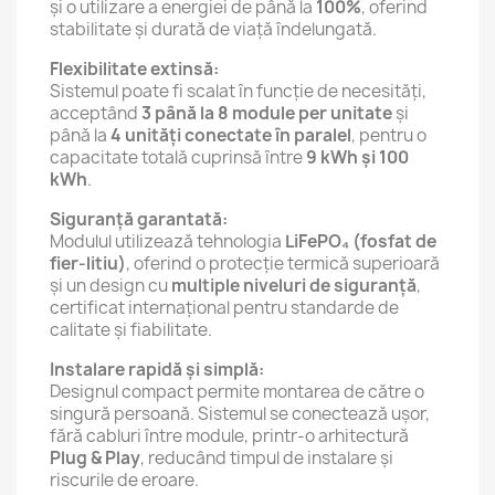
și o utilizare a energiei de până la
100%
, oferind
stabilitate și durată de viață îndelungată.
Flexibilitate extinsă:
Sistemul poate fi scalat în funcție de necesități,
acceptând
3 până la 8 module per unitate
și
până la
4 unități conectate în paralel
, pentru o
capacitate totală cuprinsă între
9 kWh și 100
kWh
.
Siguranță garantată:
Modulul utilizează tehnologia
LiFePO₄ (fosfat de
fier-litiu)
, oferind o protecție termică superioară
și un design cu
multiple niveluri de siguranță
,
certificat internațional pentru standarde de
calitate și fiabilitate.
Instalare rapidă și simplă:
Designul compact permite montarea de către o
singură persoană. Sistemul se conectează ușor,
fără cabluri între module, printr-o arhitectură
Plug & Play
, reducând timpul de instalare și
riscurile de eroare.