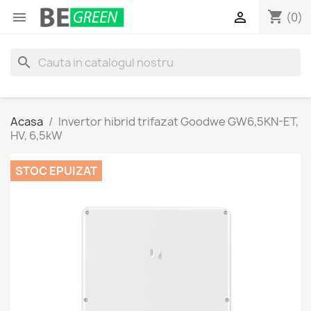
shopping_cart


(0)
search
Acasa
Invertor hibrid trifazat Goodwe GW6,5KN-ET,
HV, 6,5kW
STOC EPUIZAT