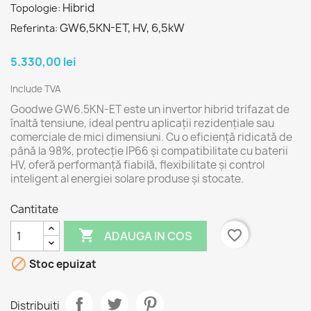
Hibrid
Topologie:
GW6,5KN-ET, HV, 6,5kW
Referinta:
5.330,00 lei
Include TVA
Goodwe GW6.5KN-ET este un invertor hibrid trifazat de
înaltă tensiune, ideal pentru aplicații rezidențiale sau
comerciale de mici dimensiuni. Cu o eficiență ridicată de
până la 98%, protecție IP66 și compatibilitate cu baterii
HV, oferă performanță fiabilă, flexibilitate și control
inteligent al energiei solare produse și stocate.
Cantitate

favorite_border
ADAUGA IN COS

Stoc epuizat
Distribuiti