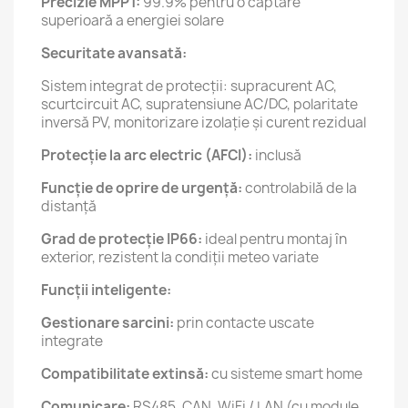
Precizie MPPT:
99.9% pentru o captare
superioară a energiei solare
Securitate avansată:
Sistem integrat de protecții: supracurent AC,
scurtcircuit AC, supratensiune AC/DC, polaritate
inversă PV, monitorizare izolație și curent rezidual
Protecție la arc electric (AFCI):
inclusă
Funcție de oprire de urgență:
controlabilă de la
distanță
Grad de protecție IP66:
ideal pentru montaj în
exterior, rezistent la condiții meteo variate
Funcții inteligente:
Gestionare sarcini:
prin contacte uscate
integrate
Compatibilitate extinsă:
cu sisteme smart home
Comunicare:
RS485, CAN, WiFi / LAN (cu module