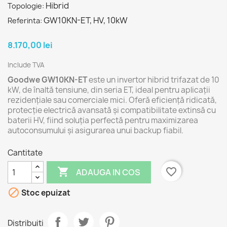
Hibrid
Topologie:
GW10KN-ET, HV, 10kW
Referinta:
8.170,00 lei
Include TVA
Goodwe GW10KN-ET
este un invertor hibrid trifazat de 10
kW, de înaltă tensiune, din seria ET, ideal pentru aplicații
rezidențiale sau comerciale mici. Oferă eficiență ridicată,
protecție electrică avansată și compatibilitate extinsă cu
baterii HV, fiind soluția perfectă pentru maximizarea
autoconsumului și asigurarea unui backup fiabil.
Cantitate

favorite_border
ADAUGA IN COS

Stoc epuizat
Distribuiti