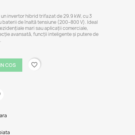
un invertor hibrid trifazat de 29.9 kW, cu 3
u baterii de înaltă tensiune (200–800 V). Ideal
ezidențiale mari sau aplicații comerciale,
ecție avansată, funcții inteligente și putere de
.
favorite_border
IN COS
tara
piata