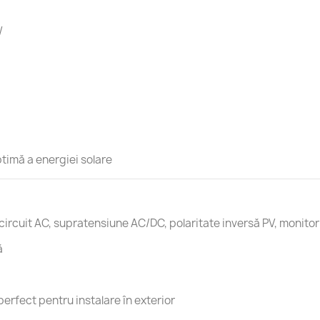
W
imă a energiei solare
circuit AC, supratensiune AC/DC, polaritate inversă PV, monitori
ă
perfect pentru instalare în exterior