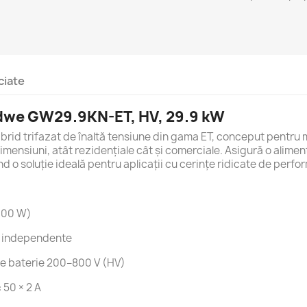
ciate
oodwe GW29.9KN-ET, HV, 29.9 kW
id trifazat de înaltă tensiune din gama ET, conceput pentru 
imensiuni, atât rezidențiale cât și comerciale. Asigură o alimen
ind o soluție ideală pentru aplicații cu cerințe ridicate de perfor
900 W)
ri independente
une baterie 200–800 V (HV)
:
50 × 2 A