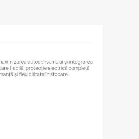
maximizarea autoconsumului și integrarea
tare fiabilă, protecție electrică completă
manță și flexibilitate în stocare.