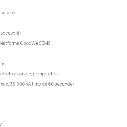
e uscate
 accesorii)
rin platforma GoodWe SEMS
 ms
(electrocasnice, pompe etc.)
max. 36.000 VA timp de 60 secunde)
dă