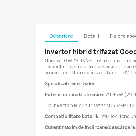
Descriere
Detalii
Fisiere aso
Invertor hibrid trifazat G
Goodwe GW29.9KN-ET este un invertor hibr
eficientă în sisteme fotovoltaice de mari d
și compatibilitate extinsă cu baterii HV, fi
Specificații esențiale:
Putere nominală de ieșire:
29.9 kW (29.
Tip invertor:
Hibrid trifazat cu 3 MPPT-u
Compatibilitate baterii:
Litiu-ion, tensi
Curent maxim de încărcare/descărcare