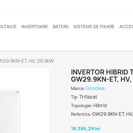
OLTAICE
INVERTOARE
BATERII
SISTEME DE FIXARE
ACCES
GW29.9KN-ET, HV, 29.9kW
INVERTOR HIBRID
GW29.9KN-ET, HV,
Goodwe
Marca:
Trifazat
Tip:
Hibrid
Topologie:
GW29.9KN-ET, HV
Referinta:
18.386,29 lei