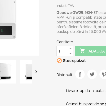
Include TVA
Goodwe GW29.9KN-ET
este 
MPPT-uri și compatibilitate c
pentru sisteme fotovoltaice r
oferă eficiență ridicată, prot
backup de până la 36.000 VA
Cantitate

ADAUGA 

Stoc epuizat

Distribuiti
Livrare rapida in toata 
Cel mai bun pret de pe 