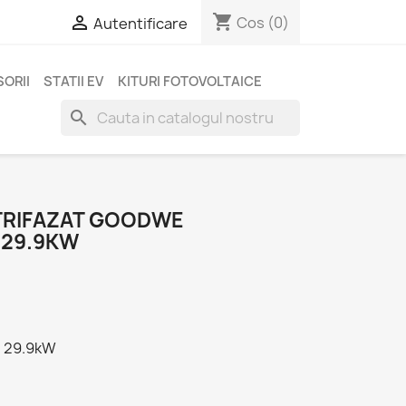
shopping_cart

Cos
(0)
Autentificare
ORII
STATII EV
KITURI FOTOVOLTAICE
search
 TRIFAZAT GOODWE
 29.9KW
, 29.9kW