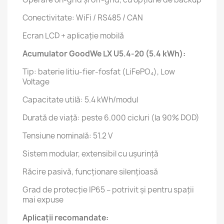
Conectivitate: WiFi / RS485 / CAN
Ecran LCD + aplicație mobilă
Acumulator GoodWe LX U5.4-20 (5.4 kWh):
Tip: baterie litiu-fier-fosfat (LiFePO₄), Low
Voltage
Capacitate utilă: 5.4 kWh/modul
Durată de viață: peste 6.000 cicluri (la 90% DOD)
Tensiune nominală: 51.2 V
Sistem modular, extensibil cu ușurință
Răcire pasivă, funcționare silențioasă
Grad de protecție IP65 – potrivit și pentru spații
mai expuse
Aplicații recomandate: