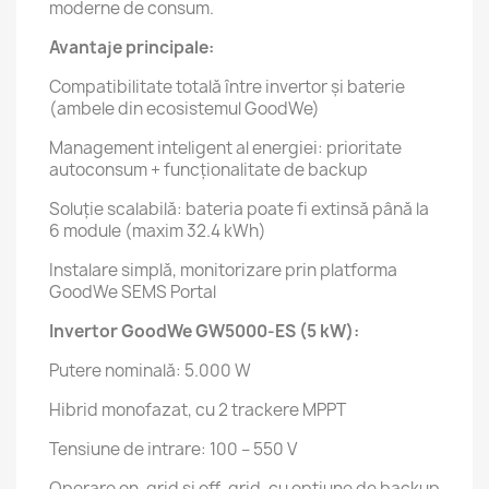
moderne de consum.
Avantaje principale:
Compatibilitate totală între invertor și baterie
(ambele din ecosistemul GoodWe)
Management inteligent al energiei: prioritate
autoconsum + funcționalitate de backup
Soluție scalabilă: bateria poate fi extinsă până la
6 module (maxim 32.4 kWh)
Instalare simplă, monitorizare prin platforma
GoodWe SEMS Portal
Invertor GoodWe GW5000-ES (5 kW):
Putere nominală: 5.000 W
Hibrid monofazat, cu 2 trackere MPPT
Tensiune de intrare: 100 – 550 V
Operare on-grid și off-grid, cu opțiune de backup