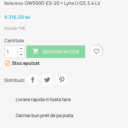
GW5000-ES-20 + Lynx U G3, 5.4 LV
Referinta:
9.316,00 lei
Include TVA
Cantitate

favorite_border
ADAUGA IN COS

Stoc epuizat
Distribuiti
Livrare rapida in toata tara
Cel mai bun pret de pe piata