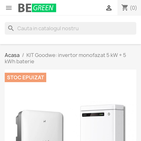
shopping_cart


(0)
search
Acasa
KIT Goodwe: invertor monofazat 5 kW + 5
kWh baterie
STOC EPUIZAT