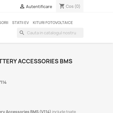
shopping_cart

Cos
(0)
Autentificare
ORII
STATII EV
KITURI FOTOVOLTAICE
search
TTERY ACCESSORIES BMS
114
ry Accessories BMS (V114)
include toate