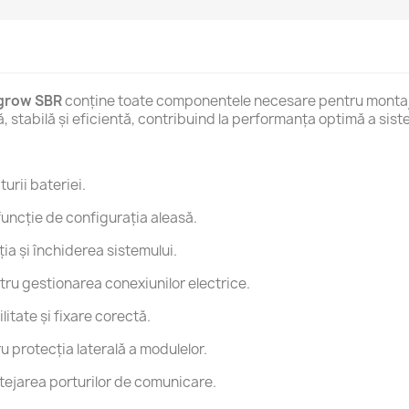
grow SBR
conține toate componentele necesare pentru montajul
, stabilă și eficientă, contribuind la performanța optimă a sist
turii bateriei.
n funcție de configurația aleasă.
ia și închiderea sistemului.
tru gestionarea conexiunilor electrice.
litate și fixare corectă.
ru protecția laterală a modulelor.
tejarea porturilor de comunicare.