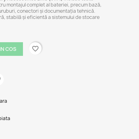
u montajul complet al bateriei, precum bază,
uruburi, conectori și documentația tehnică.
ră, stabilă și eficientă a sistemului de stocare
favorite_border
IN COS
tara
piata