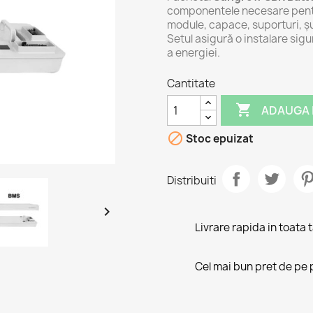
componentele necesare pentr
module, capace, suporturi, ș
Setul asigură o instalare sigu
a energiei.
Cantitate

ADAUGA 

Stoc epuizat
Distribuiti

Livrare rapida in toata 
Cel mai bun pret de pe 