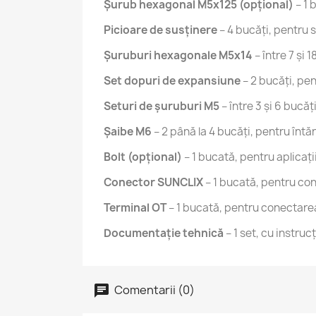
Șurub hexagonal M5x125 (opțional)
– 1 
Picioare de susținere
– 4 bucăți, pentru s
Șuruburi hexagonale M5x14
– între 7 și
Set dopuri de expansiune
– 2 bucăți, pen
Seturi de șuruburi M5
– între 3 și 6 bucăț
Șaibe M6
– 2 până la 4 bucăți, pentru întări
Bolt (opțional)
– 1 bucată, pentru aplicați
Conector SUNCLIX
– 1 bucată, pentru con
Terminal OT
– 1 bucată, pentru conectarea
Documentație tehnică
– 1 set, cu instrucț
Comentarii (0)