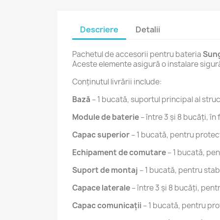
Descriere
Detalii
Pachetul de accesorii pentru bateria
Sun
Aceste elemente asigură o instalare sigură
Conținutul livrării include:
Bază
– 1 bucată, suportul principal al struc
Module de baterie
– între 3 și 8 bucăți, î
Capac superior
– 1 bucată, pentru protecț
Echipament de comutare
– 1 bucată, pen
Suport de montaj
– 1 bucată, pentru stabi
Capace laterale
– între 3 și 8 bucăți, pent
Capac comunicații
– 1 bucată, pentru pro