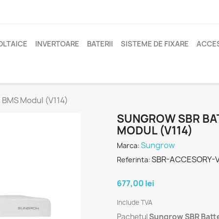
OLTAICE
INVERTOARE
BATERII
SISTEME DE FIXARE
ACCES
 BMS Modul (V114)
SUNGROW SBR BA
MODUL (V114)
Sungrow
Marca:
SBR-ACCESORY-V
Referinta:
677,00 lei
Include TVA
Pachetul
Sungrow SBR Batte