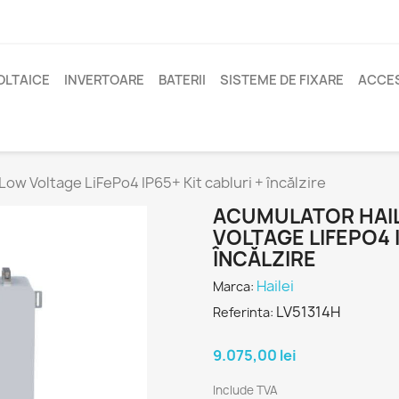
OLTAICE
INVERTOARE
BATERII
SISTEME DE FIXARE
ACCES
Low Voltage LiFePo4 IP65+ Kit cabluri + încălzire
ACUMULATOR HAILE
VOLTAGE LIFEPO4 I
ÎNCĂLZIRE
Hailei
Marca:
LV51314H
Referinta:
9.075,00 lei
Include TVA