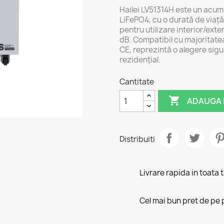
Hailei LV51314H este un acum
LiFePO4, cu o durată de viață
pentru utilizare interior/exte
dB. Compatibil cu majoritatea
CE, reprezintă o alegere sigu
rezidențial.
Cantitate

ADAUGA 
Distribuiti
Livrare rapida in toata 
Cel mai bun pret de pe 