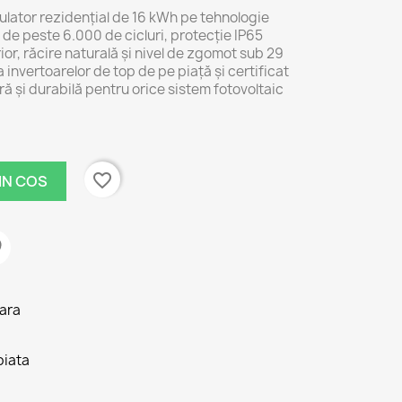
ulator rezidențial de 16 kWh pe tehnologie
 de peste 6.000 de cicluri, protecție IP65
rior, răcire naturală și nivel de zgomot sub 29
 invertoarelor de top de pe piață și certificat
ră și durabilă pentru orice sistem fotovoltaic
favorite_border
IN COS
tara
piata