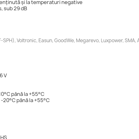
enținută și la temperaturi negative
s, sub 29 dB
PF-SPH), Voltronic, Easun, GoodWe, Megarevo, Luxpower, SMA, 
,6 V
10°C până la +55°C
 -20°C până la +55°C
oHS