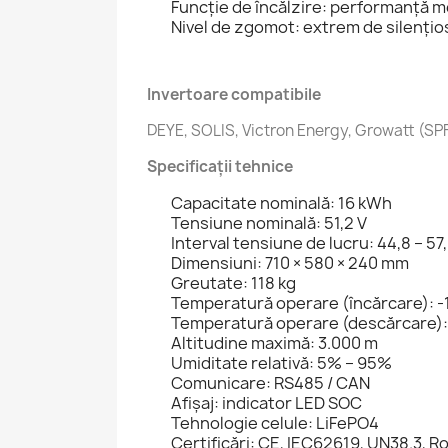
Funcție de încălzire: performanță m
Nivel de zgomot: extrem de silențio
Invertoare compatibile
DEYE, SOLIS, Victron Energy, Growatt (S
Specificații tehnice
Capacitate nominală: 16 kWh
Tensiune nominală: 51,2 V
Interval tensiune de lucru: 44,8 – 57
Dimensiuni: 710 × 580 × 240 mm
Greutate: 118 kg
Temperatură operare (încărcare): -
Temperatură operare (descărcare):
Altitudine maximă: 3.000 m
Umiditate relativă: 5% – 95%
Comunicare: RS485 / CAN
Afișaj: indicator LED SOC
Tehnologie celule: LiFePO4
Certificări: CE, IEC62619, UN38.3, R