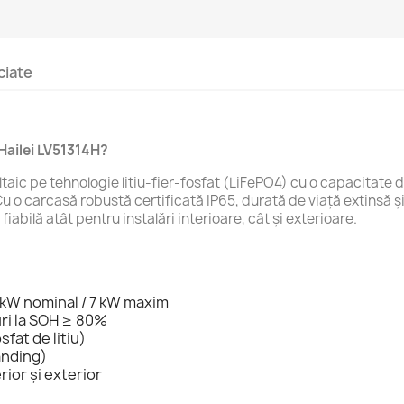
ciate
Hailei LV51314H?
ltaic pe tehnologie litiu-fier-fosfat (LiFePO4) cu o capacitat
. Cu o carcasă robustă certificată IP65, durată de viață extinsă ș
iabilă atât pentru instalări interioare, cât și exterioare.
 kW nominal / 7 kW maxim
uri la SOH ≥ 80%
fat de litiu)
anding)
rior și exterior