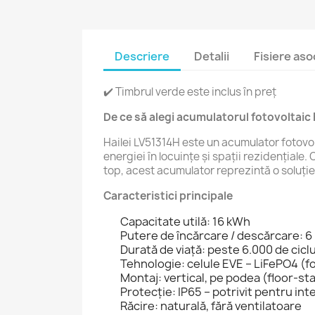
Descriere
Detalii
Fisiere aso
✔️ Timbrul verde este inclus în preț
De ce să alegi acumulatorul fotovoltaic 
Hailei LV51314H este un acumulator fotovo
energiei în locuințe și spații rezidențiale
top, acest acumulator reprezintă o soluție f
Caracteristici principale
Capacitate utilă: 16 kWh
Putere de încărcare / descărcare: 6
Durată de viață: peste 6.000 de cicl
Tehnologie: celule EVE – LiFePO4 (fos
Montaj: vertical, pe podea (floor-st
Protecție: IP65 – potrivit pentru inte
Răcire: naturală, fără ventilatoare