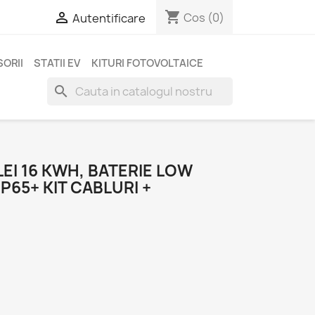
shopping_cart

Cos
(0)
Autentificare
ORII
STATII EV
KITURI FOTOVOLTAICE
search
I 16 KWH, BATERIE LOW
P65+ KIT CABLURI +