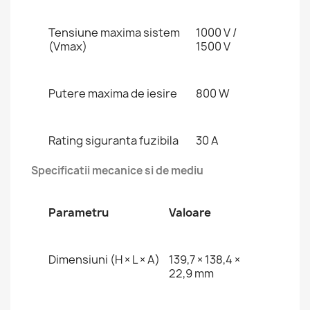
Tensiune maxima sistem
1000 V /
(Vmax)
1500 V
Putere maxima de iesire
800 W
Rating siguranta fuzibila
30 A
Specificatii mecanice si de mediu
Parametru
Valoare
Dimensiuni (H × L × A)
139,7 × 138,4 ×
22,9 mm