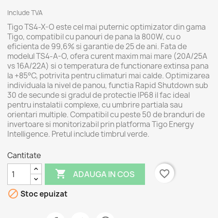
Include TVA
Tigo TS4-X-O este cel mai puternic optimizator din gama
Tigo, compatibil cu panouri de pana la 800W, cu o
eficienta de 99,6% si garantie de 25 de ani. Fata de
modelul TS4-A-O, ofera curent maxim mai mare (20A/25A
vs 16A/22A) si o temperatura de functionare extinsa pana
la +85°C, potrivita pentru climaturi mai calde. Optimizarea
individuala la nivel de panou, functia Rapid Shutdown sub
30 de secunde si gradul de protectie IP68 il fac ideal
pentru instalatii complexe, cu umbrire partiala sau
orientari multiple. Compatibil cu peste 50 de branduri de
invertoare si monitorizabil prin platforma Tigo Energy
Intelligence. Pretul include timbrul verde.
Cantitate

favorite_border
ADAUGA IN COS

Stoc epuizat