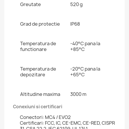
Greutate
520 g
Grad de protectie
IP68
Temperatura de
-40°C pana la
functionare
+85°C
Temperatura de
-20°C pana la
depozitare
+65°C
Altitudine maxima
3000 m
Conexiuni si certificari
Conectori: MC4 / EVO2
Certificari: FCC, IC, CE-EMC, CE-RED, CISPR
31, CSA 22.2, IEC 62109, UL 1741