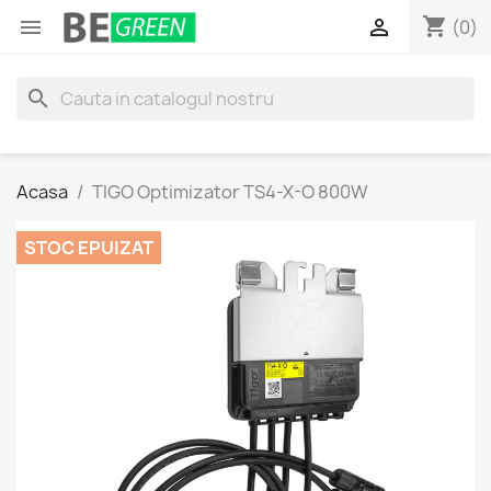
shopping_cart


(0)
search
Acasa
TIGO Optimizator TS4-X-O 800W
STOC EPUIZAT